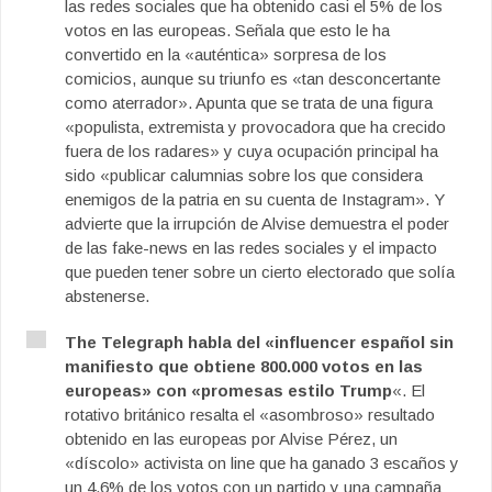
las redes sociales que ha obtenido casi el 5% de los
votos en las europeas. Señala que esto le ha
convertido en la «auténtica» sorpresa de los
comicios, aunque su triunfo es «tan desconcertante
como aterrador». Apunta que se trata de una figura
«populista, extremista y provocadora que ha crecido
fuera de los radares» y cuya ocupación principal ha
sido «publicar calumnias sobre los que considera
enemigos de la patria en su cuenta de Instagram». Y
advierte que la irrupción de Alvise demuestra el poder
de las fake-news en las redes sociales y el impacto
que pueden tener sobre un cierto electorado que solía
abstenerse.
The Telegraph habla del «influencer español sin
manifiesto que obtiene 800.000 votos en las
europeas» con «promesas estilo Trump
«. El
rotativo británico resalta el «asombroso» resultado
obtenido en las europeas por Alvise Pérez, un
«díscolo» activista on line que ha ganado 3 escaños y
un 4,6% de los votos con un partido y una campaña