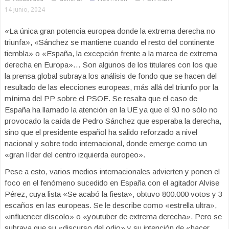
14 junio, 2024
«La única gran potencia europea donde la extrema derecha no
triunfa», «Sánchez se mantiene cuando el resto del continente
tiembla» o «España, la excepción frente a la marea de extrema
derecha en Europa»… Son algunos de los titulares con los que
la prensa global subraya los análisis de fondo que se hacen del
resultado de las elecciones europeas, más allá del triunfo por la
mínima del PP sobre el PSOE. Se resalta que el caso de
España ha llamado la atención en la UE ya que el 9J no sólo no
provocado la caída de Pedro Sánchez que esperaba la derecha,
sino que el presidente español ha salido reforzado a nivel
nacional y sobre todo internacional, donde emerge como un
«gran líder del centro izquierda europeo».
Pese a esto, varios medios internacionales advierten y ponen el
foco en el fenómeno sucedido en España con el agitador Alvise
Pérez, cuya lista «Se acabó la fiesta», obtuvo 800.000 votos y 3
escaños en las europeas. Se le describe como «estrella ultra»,
«influencer díscolo» o «youtuber de extrema derecha». Pero se
subraya que su «discurso del odio» y su intención de «hacer