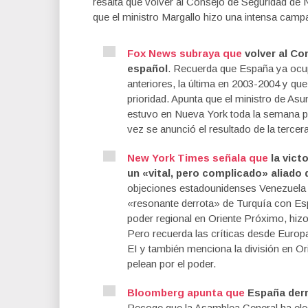
resalta que volver al Consejo de Seguridad de 
que el ministro Margallo hizo una intensa campa
Fox News subraya que
volver al Co
español
. Recuerda que España ya ocup
anteriores, la última en 2003-2004 y qu
prioridad. Apunta que el ministro de As
estuvo en Nueva York toda la semana pa
vez se anunció el resultado de la tercer
New York Times señala que
la vict
un «vital, pero complicado» aliado
objeciones estadounidenses Venezuela h
«resonante derrota» de Turquía con E
poder regional en Oriente Próximo, hiz
Pero recuerda las críticas desde Europa 
EI y también menciona la división en Or
pelean por el poder.
Bloomberg apunta que
España derr
Recoge que la Asamblea General ha ele