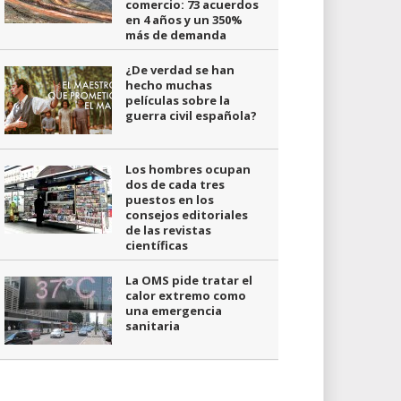
comercio: 73 acuerdos
en 4 años y un 350%
más de demanda
¿De verdad se han
hecho muchas
películas sobre la
guerra civil española?
Los hombres ocupan
dos de cada tres
puestos en los
consejos editoriales
de las revistas
científicas
La OMS pide tratar el
calor extremo como
una emergencia
sanitaria