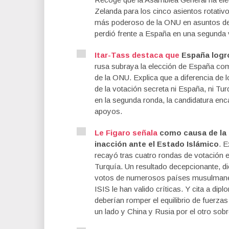
Zelanda para los cinco asientos rotati
más poderoso de la ONU en asuntos de s
perdió frente a España en una segunda 
Itar-Tass destaca que
España logró
rusa subraya la elección de España c
de la ONU. Explica que a diferencia de 
de la votación secreta ni España, ni Tu
en la segunda ronda, la candidatura enc
apoyos.
Le Figaro señala
como causa de la 
inacción ante el Estado Islámico
. E
recayó tras cuatro rondas de votación e
Turquía. Un resultado decepcionante, d
votos de numerosos países musulmanes,
ISIS le han valido críticas. Y cita a d
deberían romper el equilibrio de fuerzas
un lado y China y Rusia por el otro sobre