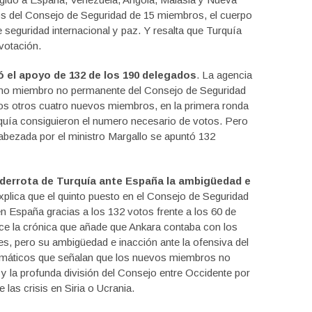
vos del Consejo de Seguridad de 15 miembros, el cuerpo
eguridad internacional y paz. Y resalta que Turquía
votación.
 el apoyo de 132 de los 190 delegados
. La agencia
omo miembro no permanente del Consejo de Seguridad
los otros cuatro nuevos miembros, en la primera ronda
rquía consiguieron el numero necesario de votos. Pero
abezada por el ministro Margallo se apuntó 132
derrota de Turquía ante España la ambigüedad e
xplica que el quinto puesto en el Consejo de Seguridad
n España gracias a los 132 votos frente a los 60 de
ice la crónica que añade que Ankara contaba con los
 pero su ambigüedad e inacción ante la ofensiva del
iplomáticos que señalan que los nuevos miembros no
 y la profunda división del Consejo entre Occidente por
 las crisis en Siria o Ucrania.