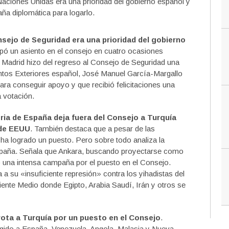
Naciones Unidas era una prioridad del gobierno español y
ña diplomática para logarlo.
nsejo de Seguridad era una prioridad del gobierno
ó un asiento en el consejo en cuatro ocasiones
e Madrid hizo del regreso al Consejo de Seguridad una
untos Exteriores español, José Manuel García-Margallo
ra conseguir apoyo y que recibió felicitaciones una
a votación.
oria de España deja fuera del Consejo a Turquía
 de EEUU
. También destaca que a pesar de las
a logrado un puesto. Pero sobre todo analiza la
spaña. Señala que Ankara, buscando proyectarse como
o una intensa campaña por el puesto en el Consejo.
a su «insuficiente represión» contra los yihadistas del
iente Medio donde Egipto, Arabia Saudí, Irán y otros se
ota a Turquía por un puesto en el Consejo
.
gido a España, Venezuela, Angola, Malasia y Nueva