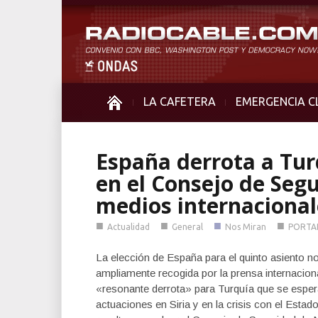
LA CAFETERA
EMERGENCIA C
España derrota a Tur
en el Consejo de Seg
medios internacional
■
■
■
■
Actualidad
General
Nos Miran
PORTA
La elección de España para el quinto asiento 
ampliamente recogida por la prensa internacion
«resonante derrota» para Turquía que se esper
actuaciones en Siria y en la crisis con el Esta