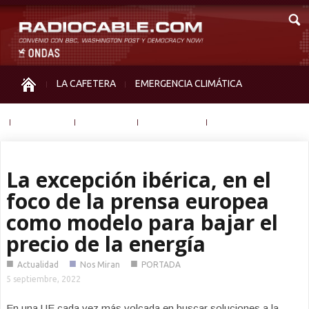
LA CAFETERA
EMERGENCIA CLIMÁTICA
IGUALDAD
MEMORIA
NOS MIRAN
OTRAS
La excepción ibérica, en el
foco de la prensa europea
como modelo para bajar el
precio de la energía
■
■
■
Actualidad
Nos Miran
PORTADA
5 septiembre, 2022
En una UE cada vez más volcada en buscar soluciones a la