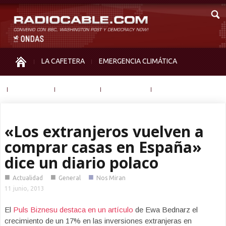
LA CAFETERA
EMERGENCIA CLIMÁTICA
IGUALDAD
MEMORIA
NOS MIRAN
OTRAS
«Los extranjeros vuelven a
comprar casas en España»
dice un diario polaco
■
■
■
Actualidad
General
Nos Miran
11 junio, 2013
El
Puls Biznesu destaca en un artículo
de Ewa Bednarz el
crecimiento de un 17% en las inversiones extranjeras en