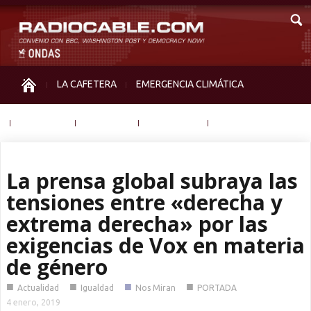
LA CAFETERA
EMERGENCIA CLIMÁTICA
IGUALDAD
MEMORIA
NOS MIRAN
OTRAS
La prensa global subraya las
tensiones entre «derecha y
extrema derecha» por las
exigencias de Vox en materia
de género
■
■
■
■
Actualidad
Igualdad
Nos Miran
PORTADA
4 enero, 2019