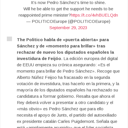
It’s now Pedro Sánchez‘s time to shine.
Will he be able to get the support he needs to be
reappointed prime minister?
https://t.co/4vhBUELQdn
— POLITICOEurope (@POLITICOEurope)
September 29, 2023
The Politico habla de «puerta abierta» para
Sánchez y de «momento para brillar» tras
rechazar de nuevo los diputados españoles la
investidura de Feijóo
. La edición europea del digital
de EEUU empieza su crónica asegurando: «Es el
momento para brillar de Pedro Sánchez». Recoge que
Alberto Núñez Feijoo ha fracasado en la segunda
votación de investidura, tras hacerlo en la primera, y la
mayoría de los diputados españoles ha rechazado su
candidatura a formar gobierno. Resalta que ahora el
Rey deberá volver a presentar a otro candidato y el
«más obvio» es Pedro Sánchez que para ello
necesita el apoyo de Junts, el partido del autoexiliado
ex presidente catalán Carles Puigdemont. Señala que
está «ampliamente asumido» que el líder socialista