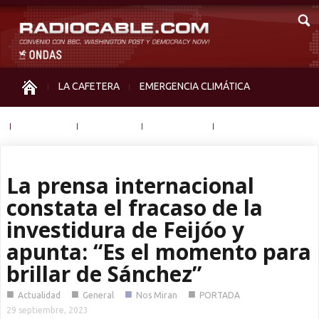
LA CAFETERA
EMERGENCIA CLIMÁTICA
IGUALDAD
MEMORIA
NOS MIRAN
OTRAS
La prensa internacional
constata el fracaso de la
investidura de Feijóo y
apunta: “Es el momento para
brillar de Sánchez”
■
■
■
■
Actualidad
General
Nos Miran
PORTADA
29 septiembre, 2023