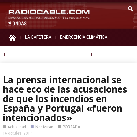
LA CAFETERA
EMERGENCIA CLIMÁTICA
IGUALDAD
MEMORIA
NOS MIRAN
OTRAS
La prensa internacional se
hace eco de las acusaciones
de que los incendios en
España y Portugal «fueron
intencionados»
■
■
■
Actualidad
Nos Miran
PORTADA
16 octubre, 2017