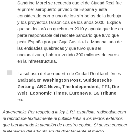
Sandrine Morel se recuerda que el de Ciudad Real fue
el primer aeropuerto privado de España y está
considerado como uno de los símbolos de la burbuja
y los proyectos faraónicos de los años 2000. Explica
que se declaró en quiebra en 2010 y apunta que fue en
parte responsable del rescate bancario que tuvo que
pedir España porque Caja Castilla-La Mancha, una de
las entidades quebradas y que tuvo que ser
nacionalizada, había invertido 300 millones de euros
en la infraestructura.
La subasta del aeropuerto de Ciudad Real también es
analizada en
Washington Post
,
Suddeutsche
Zeitung
,
ABC News
,
The Independent
,
TF1
,
Die
Welt
,
Economic Times
,
Euronews
,
La Tribune
,
etc.
Advertencia: Por respeto a la ley L.P.I. española, radiocable.com
ni reproduce textualmente ni publica links a los textos externos
que han llamado la atención de nuestro equipo. Si desea conocer
la literalidad del artículo acuda directamente al medio