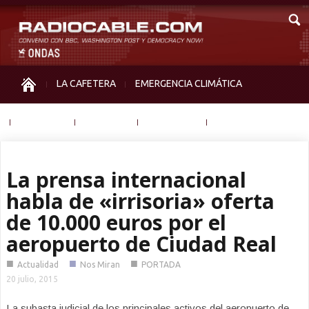
LA CAFETERA
EMERGENCIA CLIMÁTICA
IGUALDAD
MEMORIA
NOS MIRAN
OTRAS
La prensa internacional
habla de «irrisoria» oferta
de 10.000 euros por el
aeropuerto de Ciudad Real
■
■
■
Actualidad
Nos Miran
PORTADA
20 julio, 2015
La subasta judicial de los principales activos del aeropuerto de