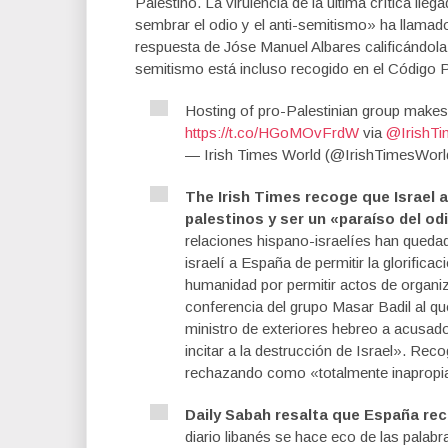
Palestino. La virulencia de la última crítica l
sembrar el odio y el anti-semitismo» ha llamad
respuesta de Jóse Manuel Albares calificándola
semitismo está incluso recogido en el Código P
Hosting of pro-Palestinian group makes 
https://t.co/HGoMOvFrdW
via
@IrishTi
— Irish Times World (@IrishTimesWor
The Irish Times recoge que Israel 
palestinos y ser un «paraíso del od
relaciones hispano-israelíes han queda
israelí a España de permitir la glorifica
humanidad por permitir actos de organiz
conferencia del grupo Masar Badil al que
ministro de exteriores hebreo a acusad
incitar a la destrucción de Israel». Re
rechazando como «totalmente inapropia
Daily Sabah resalta que España rec
diario libanés se hace eco de las palabr