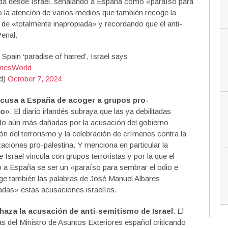
legada desde Israel, señalando a España como «paraíso para
o la atención de varios medios que también recoge la
 de «totalmente inapropiada» y recordando que el anti-
enal.
Spain ‘paradise of hatred’, Israel says
mesWorld
ld)
October 7, 2024
acusa a España de acoger a grupos pro-
io»
. El diario irlandés subraya que las ya debilitadas
do aún más dañadas por la acusación del gobierno
ción del terrorismo y la celebración de crímenes contra la
aciones pro-palestina. Y menciona en particular la
 Israel vincula con grupos terroristas y por la que el
o a España se ser un «paraíso para sembrar el odio e
coge también las palabras de José Manuel Albares
das» estas acusaciones israelíes.
haza la acusación de anti-semitismo de Israel
. El
as del Ministro de Asuntos Exteriores español criticando