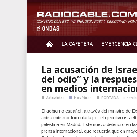
LA CAFETERA
EMERGENCIA C
La acusación de Israe
del odio” y la respue
en medios internacio
■
■
■
Actualidad
Nos Miran
PORTADA
8 octub
El gobierno español, a través del ministro de E
antisemitismo formulada por el ejecutivo israelí
palestina en Madrid. Este nuevo deterioro en la
prensa internacional, que recuerda que en may