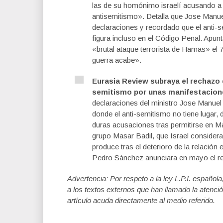
las de su homónimo israelí acusando a
antisemitismo». Detalla que Jose Manuel
declaraciones y recordado que el anti
figura incluso en el Código Penal. Apun
«brutal ataque terrorista de Hamas» el 
guerra acabe».
Eurasia Review subraya el rechazo d
semitismo por unas manifestacion
declaraciones del ministro Jose Manuel
donde el anti-semitismo no tiene lugar,
duras acusaciones tras permitirse en Ma
grupo Masar Badil, que Israel conside
produce tras el deterioro de la relación
Pedro Sánchez anunciara en mayo el re
Advertencia: Por respeto a la ley L.P.I. español
a los textos externos que han llamado la atenció
artículo acuda directamente al medio referido.