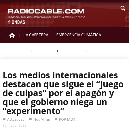
LA CAFETERA
EMERGENCIA CLIMÁTICA
IGUALDAD
MEMORIA
NOS MIRAN
OTRAS
Los medios internacionales
destacan que sigue el “juego
de culpas” por el apagón y
que el gobierno niega un
“experimento”
■
■
■
Actualidad
Nos Miran
PORTADA
30 mayo, 2025