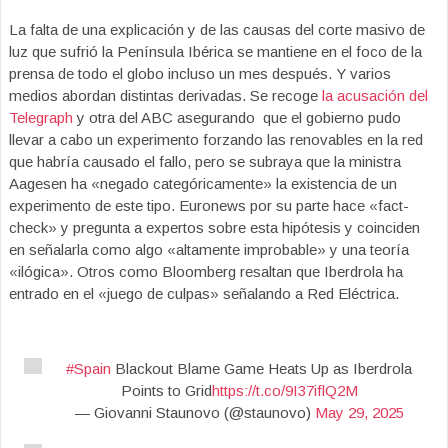
La falta de una explicación y de las causas del corte masivo de
luz que sufrió la Península Ibérica se mantiene en el foco de la
prensa de todo el globo incluso un mes después. Y varios
medios abordan distintas derivadas. Se recoge
la acusación del
Telegraph
y otra del ABC asegurando que el gobierno pudo
llevar a cabo un experimento forzando las renovables en la red
que habría causado el fallo, pero se subraya que la ministra
Aagesen ha «negado categóricamente» la existencia de un
experimento de este tipo. Euronews por su parte hace «fact-
check» y pregunta a expertos sobre esta hipótesis y coinciden
en señalarla como algo «altamente improbable» y una teoría
«ilógica». Otros como Bloomberg resaltan que Iberdrola ha
entrado en el «juego de culpas» señalando a Red Eléctrica.
#Spain
Blackout Blame Game Heats Up as Iberdrola
Points to Grid
https://t.co/9I37iflQ2M
— Giovanni Staunovo (@staunovo)
May 29, 2025