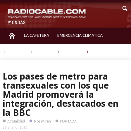
LA CAFETERA
EMERGENCIA CLIMÁTICA
IGUALDAD
MEMORIA
NOS MIRAN
OTRAS
Los pases de metro para
transexuales con los que
Madrid promoverá la
integración, destacados en
la BBC
■
■
■
Actualidad
Nos Miran
PORTADA
29 enero, 2016