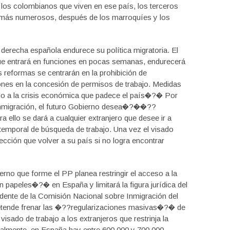
 los colombianos que viven en ese país, los terceros
) más numerosos, después de los marroquíes y los
derecha española endurece su política migratoria. El
ue entrará en funciones en pocas semanas, endurecerá
 reformas se centrarán en la prohibición de
iones en la concesión de permisos de trabajo. Medidas
ido a la crisis económica que padece el país�?� Por
 inmigración, el futuro Gobierno desea�?��??
 ello se dará a cualquier extranjero que desee ir a
emporal de búsqueda de trabajo. Una vez el visado
ección que volver a su país si no logra encontrar
rno que forme el PP planea restringir el acceso a la
n papeles�?� en España y limitará la figura jurídica del
idente de la Comisión Nacional sobre Inmigración del
etende frenar las �??regularizaciones masivas�?� de
isado de trabajo a los extranjeros que restrinja la
lmente, en España hay entre 600.000 y 700.000