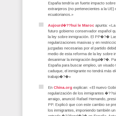
España tendría un fuerte impacto sobre
extranjeros (no pertenecientes a la UE
ecuatorianos.»
Aujourd�??hui le Maroc
apunta: «La 
futuro gobierno conservador español q
la ley sobre inmigración. El PP�?� Las
regularizaciones masivas y en restricc
juzgadas necesarias por el partido deb
medio de esta reforma de la ley sobre
desanimar la inmigración ilegal�?�. Para
España para buscar empleo, un visado t
caduque, el inmigrante no tendrá más el
trabajo�?�»
En
China.org
explican: «El nuevo Gobie
regularización de los inmigrantes �??si
arraigo, anunció Rafael Hernando, pres
PP. Explicó que con este cambio se pr
los inmigrantes, imponiendo también un v
entrada �??ilegal�?� en España. Actua