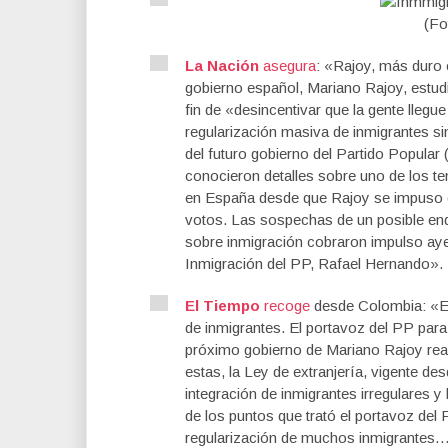
(Fo
La Nación
asegura
: «Rajoy, más duro c
gobierno español, Mariano Rajoy, estudia
fin de «desincentivar que la gente llegue
regularización masiva de inmigrantes si
del futuro gobierno del Partido Popular
conocieron detalles sobre uno de los t
en España desde que Rajoy se impuso e
votos. Las sospechas de un posible end
sobre inmigración cobraron impulso aye
Inmigración del PP, Rafael Hernando».
El Tiempo
recoge
desde Colombia: «El
de inmigrantes. El portavoz del PP par
próximo gobierno de Mariano Rajoy real
estas, la Ley de extranjería, vigente des
integración de inmigrantes irregulares 
de los puntos que trató el portavoz del P
regularización de muchos inmigrantes….