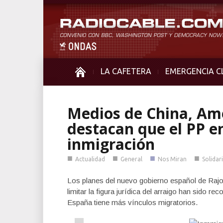
LA CAFETERA
EMERGENCIA C
Medios de China, Am
destacan que el PP en
inmigración
■
■
■
■
Actualidad
General
Nos Miran
Solidar
Los planes del nuevo gobierno español de Rajoy
limitar la figura jurídica del arraigo han sido 
España tiene más vínculos migratorios.