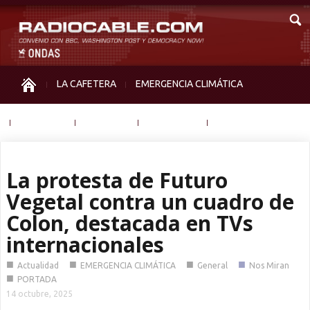
LA CAFETERA
EMERGENCIA CLIMÁTICA
IGUALDAD
MEMORIA
NOS MIRAN
OTRAS
La protesta de Futuro
Vegetal contra un cuadro de
Colon, destacada en TVs
internacionales
■
■
■
■
Actualidad
EMERGENCIA CLIMÁTICA
General
Nos Miran
■
PORTADA
14 octubre, 2025