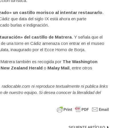
cción turística.
ado» un castillo morisco al intentar restaurarlo
.
 Cádiz que data del siglo IX está ahora en parte
cado burlas e indignación.
tauración» del castillo de Matrera
. Y señala que el
 de una torre en Cádiz amenaza con entrar en el museo
culata, inaugurado por el Ecce Homo de Borja.
e Matrera también es recogida por
The Washington
,
New Zealand Herald
o
Malay Mail
, entre otros
a, radiocable.com ni reproduce textualmente ni publica links
n de nuestro equipo. Si desea conocer la literalidad del
SIGUIENTE ARTÍCULO