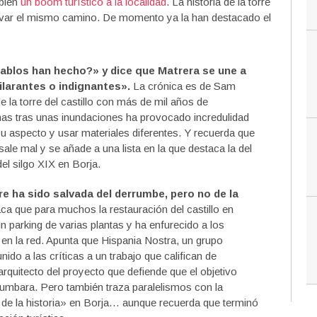
mbién
un boom turístico a la localidad
. La historia de la torre
 llevar el mismo camino. De momento ya la han destacado el
ablos han hecho?» y dice que Matrera se une a
larantes o indignantes».
La crónica es de Sam
 la torre del castillo con más de mil años de
inas tras unas inundaciones ha provocado incredulidad
su aspecto y usar materiales diferentes. Y recuerda que
ale mal y se añade a una lista en la que destaca la del
el silgo XIX en Borja.
e ha sido salvada del derrumbe, pero no de la
aca que para muchos la restauración del castillo en
n parking de varias plantas y ha enfurecido a los
 en la red. Apunta que Hispania Nostra, un grupo
ido a las críticas a un trabajo que califican de
rquitecto del proyecto que defiende que el objetivo
derrumbara. Pero también traza paralelismos con la
te de la historia» en Borja… aunque recuerda que terminó