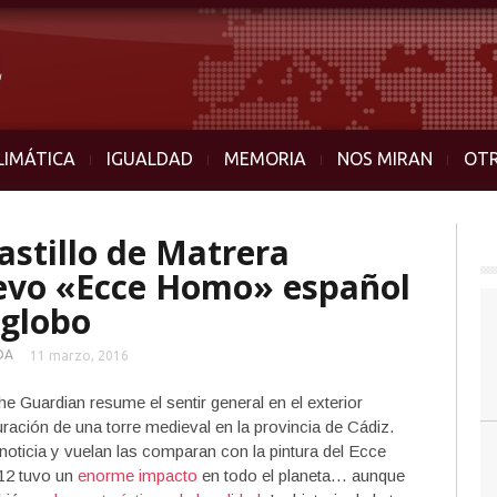
LIMÁTICA
IGUALDAD
MEMORIA
NOS MIRAN
OT
astillo de Matrera
evo «Ecce Homo» español
 globo
DA
11 marzo, 2016
e Guardian resume el sentir general en el exterior
uración de una torre medieval en la provincia de Cádiz.
oticia y vuelan las comparan con la pintura del Ecce
012 tuvo un
enorme impacto
en todo el planeta… aunque