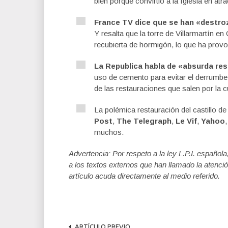
bien porque convirtió a la Iglesia en atra
France TV dice que se han «destroz
Y resalta que la torre de Villarmartín en
recubierta de hormigón, lo que ha provo
La Republica habla de «absurda res
uso de cemento para evitar el derrumbe
de las restauraciones que salen por la 
La polémica restauración del castillo d
Post
,
The Telegraph
,
Le Vif
,
Yahoo
muchos.
Advertencia: Por respeto a la ley L.P.I. español
a los textos externos que han llamado la atenció
artículo acuda directamente al medio referido.
ARTÍCULO PREVIO