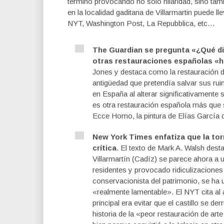
terminó provocando no sólo hilaridad, sino ta
en la localidad gaditana de Villarmartin puede
NYT, Washington Post, La Repubblica, etc…
The Guardian se pregunta «¿Qué di
otras restauraciones españolas «hi
Jones y destaca como la restauración de
antigüedad que pretendía salvar sus ru
en España al alterar significativamente 
es otra restauración española más que s
Ecce Homo, la pintura de Elías García d
New York Times enfatiza que la torr
crítica
. El texto de Mark A. Walsh dest
Villarmartín (Cadíz) se parece ahora a u
residentes y provocado ridiculizaciones
conservacionista del patrimonio, se ha un
«realmente lamentable». El NYT cita al a
principal era evitar que el castillo se 
historia de la «peor restauración de ar