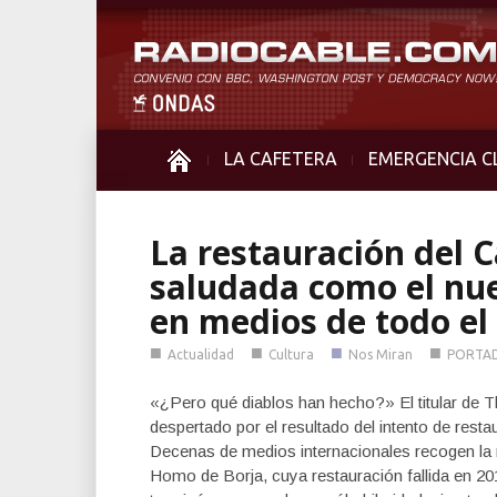
LA CAFETERA
EMERGENCIA C
La restauración del C
saludada como el nu
en medios de todo el
■
■
■
■
Actualidad
Cultura
Nos Miran
PORTA
«¿Pero qué diablos han hecho?» El titular de Th
despertado por el resultado del intento de resta
Decenas de medios internacionales recogen la n
Homo de Borja, cuya restauración fallida en 2