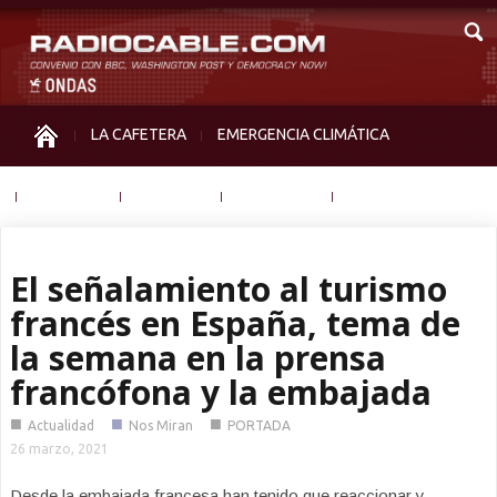
LA CAFETERA
EMERGENCIA CLIMÁTICA
IGUALDAD
MEMORIA
NOS MIRAN
OTRAS
El señalamiento al turismo
francés en España, tema de
la semana en la prensa
francófona y la embajada
■
■
■
Actualidad
Nos Miran
PORTADA
26 marzo, 2021
Desde la embajada francesa han tenido que reaccionar y