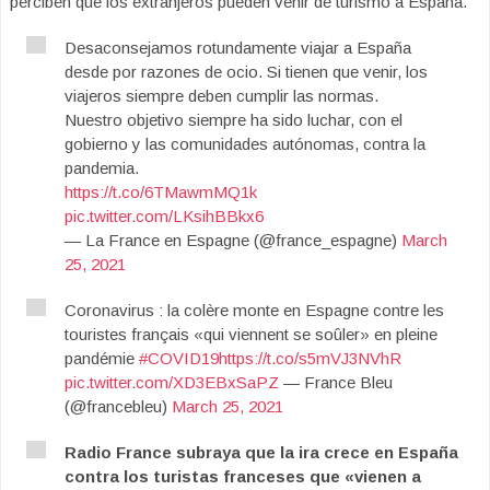
perciben que los extranjeros pueden venir de turismo a España.
Desaconsejamos rotundamente viajar a España
desde por razones de ocio. Si tienen que venir, los
viajeros siempre deben cumplir las normas.
Nuestro objetivo siempre ha sido luchar, con el
gobierno y las comunidades autónomas, contra la
pandemia.
https://t.co/6TMawmMQ1k
pic.twitter.com/LKsihBBkx6
— La France en Espagne (@france_espagne)
March
25, 2021
Coronavirus : la colère monte en Espagne contre les
touristes français «qui viennent se soûler» en pleine
pandémie
#COVID19
https://t.co/s5mVJ3NVhR
pic.twitter.com/XD3EBxSaPZ
— France Bleu
(@francebleu)
March 25, 2021
Radio France subraya que la ira crece en España
contra los turistas franceses que «vienen a