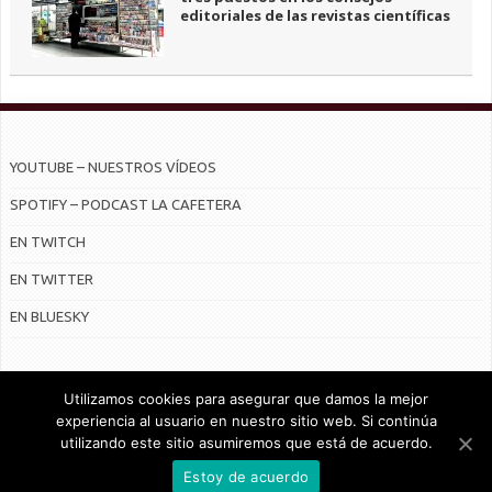
editoriales de las revistas científicas
YOUTUBE – NUESTROS VÍDEOS
SPOTIFY – PODCAST LA CAFETERA
EN TWITCH
EN TWITTER
EN BLUESKY
Utilizamos cookies para asegurar que damos la mejor
experiencia al usuario en nuestro sitio web. Si continúa
utilizando este sitio asumiremos que está de acuerdo.
© Radiocable en Internet S.L.
Estoy de acuerdo
CONTRATO DE SERVICIOS Y POLÍTICA DE PRIVACIDAD