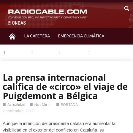
LA CAFETERA
EMERGENCIA CLIMÁTICA
IGUALDAD
MEMORIA
NOS MIRAN
OTRAS
La prensa internacional
califica de «circo» el viaje de
Puigdemont a Bélgica
■
■
■
Actualidad
Nos Miran
PORTADA
2 noviembre, 2017
Aunque la intención del presidente catalán era aumentar la
visibilidad en el exterior del conflicto en Cataluña, su