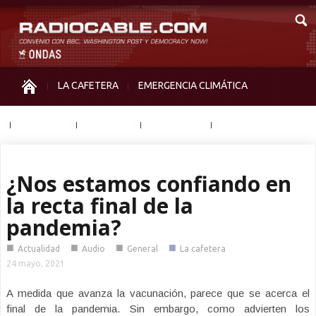
LA CAFETERA
EMERGENCIA CLIMÁTICA
IGUALDAD
MEMORIA
NOS MIRAN
OTRAS
¿Nos estamos confiando en
la recta final de la
pandemia?
■
■
■
■
Actualidad
Audio
General
La cafetera
24 mayo, 2021
A medida que avanza la vacunación, parece que se acerca el
final de la pandemia. Sin embargo, como advierten los