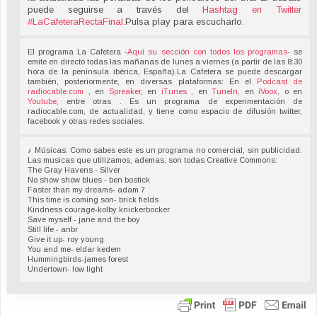
puede seguirse a través del
Hashtag en Twitter
#LaCafeteraRectaFinal
.
Pulsa play para escucharlo.
El programa La Cafetera -
Aquí su sección con todos los programas
- se
emite en directo todas las mañanas de lunes a viernes (a partir de las 8:30
hora de la península ibérica, España).La Cafetera se puede descargar
también, posteriormente, en diversas plataformas: En el
Podcast de
radiocable.com
, en
Spreaker
, en
iTunes
, en
TuneIn
, en
iVoox
, o en
Youtube,
entre otras . Es un programa de experimentación de
radiocable.com, de actualidad, y tiene como espacio de difusión twitter,
facebook y otras redes sociales.
♪ Músicas: Como sabes este es un programa no comercial, sin publicidad.
Las musicas que utilizamos, ademas, son todas Creative Commons:
The Gray Havens - Silver
No show show blues - ben bostick
Faster than my dreams- adam 7
This time is coming son- brick fields
Kindness courage-kolby knickerbocker
Save myself - jane and the boy
Still life - anbr
Give it up- roy young
You and me- eldar kedem
Hummingbirds-james forest
Undertown- low light