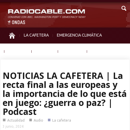
LA CAFETERA
EMERGENCIA CLIMÁTICA
IGUALDAD
MEMORIA
NOS MIRAN
OTRAS
NOTICIAS LA CAFETERA | La
recta final a las europeas y
la importancia de lo que está
en juego: ¿guerra o paz? |
Podcast
■
■
■
Actualidad
Audio
La cafetera
3 junio, 2024