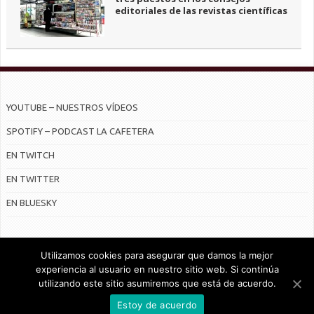
editoriales de las revistas científicas
YOUTUBE – NUESTROS VÍDEOS
SPOTIFY – PODCAST LA CAFETERA
EN TWITCH
EN TWITTER
EN BLUESKY
Utilizamos cookies para asegurar que damos la mejor
experiencia al usuario en nuestro sitio web. Si continúa
utilizando este sitio asumiremos que está de acuerdo.
© Radiocable en Internet S.L.
Estoy de acuerdo
CONTRATO DE SERVICIOS Y POLÍTICA DE PRIVACIDAD