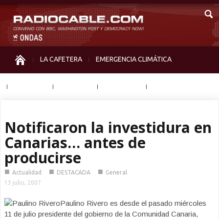
LA CAFETERA
EMERGENCIA CLIMÁTICA
IGUALDAD
MEMORIA
NOS MIRAN
OTRAS
Notificaron la investidura en
Canarias… antes de
producirse
■
■
■
Actualidad
DESTACADA
General
13 julio, 2007
Paulino Rivero es desde el pasado miércoles
11 de julio presidente del gobierno de la Comunidad Canaria,