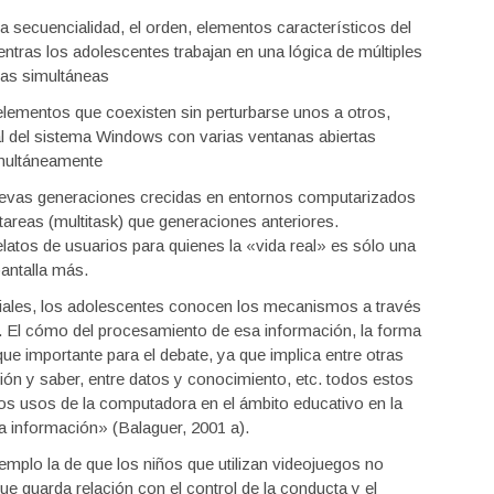
la secuencialidad, el orden, elementos característicos del
entras los adolescentes trabajan en una lógica de múltiples
eas simultáneas
ementos que coexisten sin perturbarse unos a otros,
 del sistema Windows con varias ventanas abiertas
multáneamente
uevas generaciones crecidas en entornos computarizados
tareas (multitask) que generaciones anteriores.
relatos de usuarios para quienes la «vida real» es sólo una
pantalla más.
iales, los adolescentes conocen los mecanismos a través
a. El cómo del procesamiento de esa información, la forma
ue importante para el debate, ya que implica entre otras
ión y saber, entre datos y conocimiento, etc. todos estos
los usos de la computadora en el ámbito educativo en la
a información» (Balaguer, 2001 a).
mplo la de que los niños que utilizan videojuegos no
ue guarda relación con el control de la conducta y el