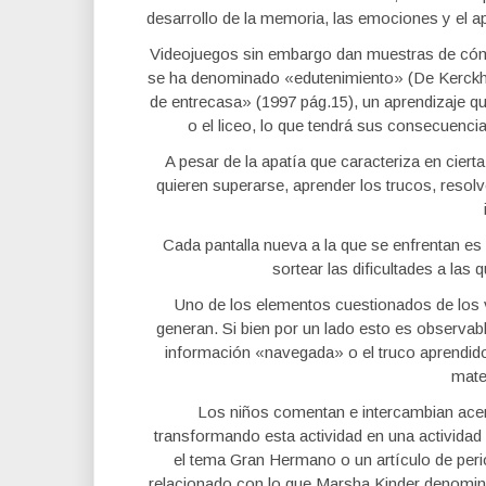
desarrollo de la memoria, las emociones y el a
Videojuegos sin embargo dan muestras de cómo 
se ha denominado «edutenimiento» (De Kerckho
de entrecasa» (1997 pág.15), un aprendizaje qu
o el liceo, lo que tendrá sus consecuenci
A pesar de la apatía que caracteriza en ciert
quieren superarse, aprender los trucos, resol
Cada pantalla nueva a la que se enfrentan e
sortear las dificultades a las
Uno de los elementos cuestionados de los v
generan. Si bien por un lado esto es observa
información «navegada» o el truco aprendido
mater
Los niños comentan e intercambian ace
transformando esta actividad en una actividad s
el tema Gran Hermano o un artículo de per
relacionado con lo que Marsha Kinder denomina