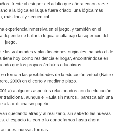
ños, frente al estupor del adulto que añora encontrarse
no a la lógica en la que fuera criado, una lógica más
, más lineal y secuencial.
a experiencia inmersiva en el juego, y también en el
depende de hallar la lógica oculta bajo la superficie del
juego.
 las voluntades y planificaciones originales, ha sido el de
 tiene hoy como residencia el hogar, encontrándose en
icado que los propios ámbitos educativos.
en torno a las posibilidades de la educación virtual (Battro
ro, 2000) en el corto y mediano plazo.
2001 a) a algunos aspectos relacionados con la educación
ar tradicional, aunque el «aula sin muros» parezca aún una
e a la «oficina sin papel».
an quedando atrás y al realizarlo, sin saberlo las nuevas
tes: el espacio tal como lo conocíamos hasta ahora.
aciones, nuevas formas