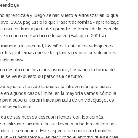
prendizaje
aprendizaje y juego se han vuelto a entrelazar en lo que
ve, 1999, pág 51) o lo que Papert denomina «aprendizaje
e dista en buena parte del aprendizaje formal de la escuela
as sin duda en el ámbito educativo (Balaguer, 2001 a).
a manera a la juventud, los niños frente a los videojuegos
ver los problemas que se les plantean y buscar soluciones
inteligentes.
s un desafío que los niños asumen, buscando la forma de
 que se ve expuesto su personaje de turno.
ideojuegos ha sido la supuesta introversión que estos
ble en algunos casos límite, en la mayoría vemos cómo la
 para superar determinada pantalla de un videojuego, es
ial socializante.
rca de sus nuevos descubrimientos con los demás,
ocializante, similar a la que llevan a cabo los adultos sea
iódico o semanario. Este aspecto se encuentra también
 un «supersistema», es decir todo el entorno que se crea