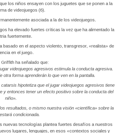
e que los niños ensayen con los juguetes que se ponen a la
rma de videojuegos (6).
ermanentemente asociada a la de los videojuegos.
egos ha elevado fuertes críticas la vez que ha alimentado la
tria fuertemente.
a basado en el aspecto violento, transgresor, «realista» de
lencia en el juego.
 Griffith ha señalado que:
 jugar videojuegos agresivos estimula la conducta agresiva.
de otra forma aprenderán lo que ven en la pantalla.
a catarsis hipotetiza que el jugar videojuegos agresivos tiene
nte y entonces tener un efecto positivo sobre la conducta del
niño».
s resultados, o mismo nuestra visión «científica» sobre la
 estará condicionada.
 nuevas tecnologías plantea fuertes desafíos a nuestros
uevos lugares, lenguajes, en esos «contextos sociales y