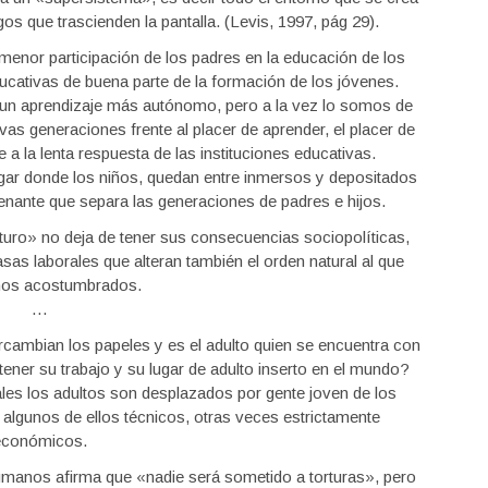
os que trascienden la pantalla. (Levis, 1997, pág 29).
enor participación de los padres en la educación de los
educativas de buena parte de la formación de los jóvenes.
 un aprendizaje más autónomo, pero a la vez lo somos de
vas generaciones frente al placer de aprender, el placer de
 a la lenta respuesta de las instituciones educativas.
gar donde los niños, quedan entre inmersos y depositados
lienante que separa las generaciones de padres e hijos.
uturo» no deja de tener sus consecuencias sociopolíticas,
s laborales que alteran también el orden natural al que
os acostumbrados.
…
cambian los papeles y es el adulto quien se encuentra con
ener su trabajo y su lugar de adulto inserto en el mundo?
les los adultos son desplazados por gente joven de los
 algunos de ellos técnicos, otras veces estrictamente
económicos.
umanos afirma que «nadie será sometido a torturas», pero