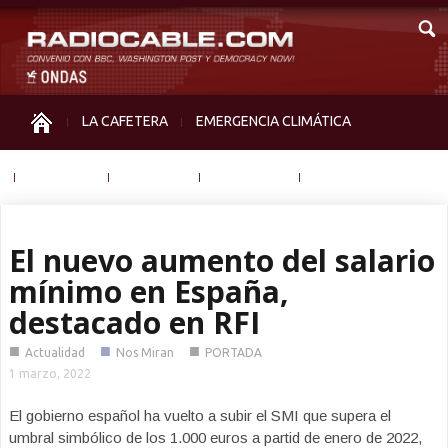
LA CAFETERA
EMERGENCIA CLIMÁTICA
IGUALDAD
MEMORIA
NOS MIRAN
OTRAS
El nuevo aumento del salario
mínimo en España,
destacado en RFI
■
■
■
Actualidad
Nos Miran
PORTADA
1 marzo, 2022
El gobierno español ha vuelto a subir el SMI que supera el
umbral simbólico de los 1.000 euros a partid de enero de 2022,