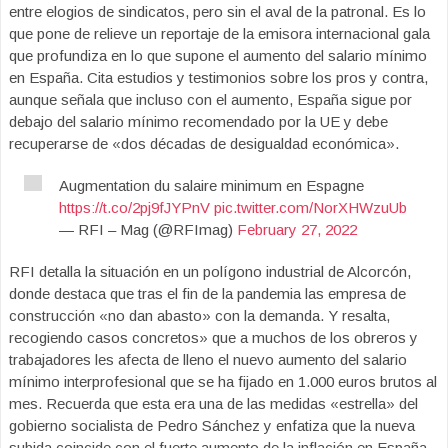
entre elogios de sindicatos, pero sin el aval de la patronal. Es lo
que pone de relieve un reportaje de la emisora internacional gala
que profundiza en lo que supone el aumento del salario mínimo
en España. Cita estudios y testimonios sobre los pros y contra,
aunque señala que incluso con el aumento, España sigue por
debajo del salario mínimo recomendado por la UE y debe
recuperarse de «dos décadas de desigualdad económica».
Augmentation du salaire minimum en Espagne
https://t.co/2pj9fJYPnV
pic.twitter.com/NorXHWzuUb
— RFI – Mag (@RFImag)
February 27, 2022
RFI detalla la situación en un polígono industrial de Alcorcón,
donde destaca que tras el fin de la pandemia las empresa de
construcción «no dan abasto» con la demanda. Y resalta,
recogiendo casos concretos» que a muchos de los obreros y
trabajadores les afecta de lleno el nuevo aumento del salario
mínimo interprofesional que se ha fijado en 1.000 euros brutos al
mes. Recuerda que esta era una de las medidas «estrella» del
gobierno socialista de Pedro Sánchez y enfatiza que la nueva
subida coincide con el fuerte aumento de la inflación en España