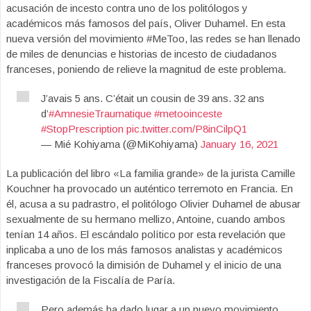
acusación de incesto contra uno de los politólogos y
académicos más famosos del país, Oliver Duhamel. En esta
nueva versión del movimiento #MeToo, las redes se han llenado
de miles de denuncias e historias de incesto de ciudadanos
franceses, poniendo de relieve la magnitud de este problema.
J’avais 5 ans. C’était un cousin de 39 ans. 32 ans
d’
#AmnesieTraumatique
#metooinceste
#StopPrescription
pic.twitter.com/P8inCilpQ1
— Mié Kohiyama (@MiKohiyama)
January 16, 2021
La publicación del libro «La familia grande» de la jurista Camille
Kouchner ha provocado un auténtico terremoto en Francia. En
él, acusa a su padrastro, el politólogo Olivier Duhamel de abusar
sexualmente de su hermano mellizo, Antoine, cuando ambos
tenían 14 años. El escándalo político por esta revelación que
inplicaba a uno de los más famosos analistas y académicos
franceses provocó la dimisión de Duhamel y el inicio de una
investigación de la Fiscalía de Paría.
Pero además ha dado lugar a un nuevo movimiento