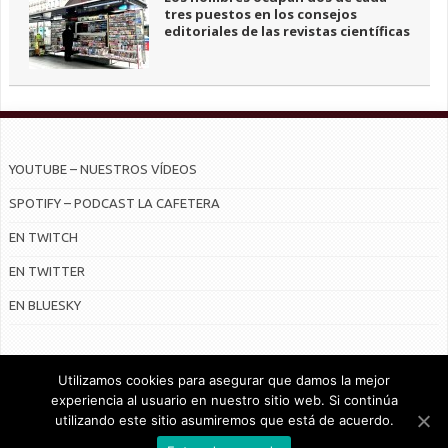
tres puestos en los consejos
editoriales de las revistas científicas
YOUTUBE – NUESTROS VÍDEOS
SPOTIFY – PODCAST LA CAFETERA
EN TWITCH
EN TWITTER
EN BLUESKY
Utilizamos cookies para asegurar que damos la mejor
experiencia al usuario en nuestro sitio web. Si continúa
utilizando este sitio asumiremos que está de acuerdo.
© Radiocable en Internet S.L.