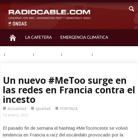
LA CAFETERA
EMERGENCIA CLIMÁTICA
IGUALDAD
MEMORIA
NOS MIRAN
OTRAS
Un nuevo #MeToo surge en
las redes en Francia contra el
incesto
■
■
■
Actualidad
Igualdad
PORTADA
18 enero, 2021
El pasado fin de semana el hashtag #MeTooInceste se volvió
tendencia en Francia a raíz del escándalo provocado por la