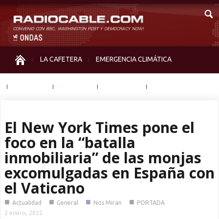
LA CAFETERA
EMERGENCIA CLIMÁTICA
IGUALDAD
MEMORIA
NOS MIRAN
OTRAS
El New York Times pone el
foco en la “batalla
inmobiliaria” de las monjas
excomulgadas en España con
el Vaticano
■
■
■
■
Actualidad
General
Nos Miran
PORTADA
2 enero, 2025