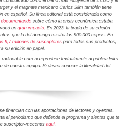
á considerado como el diario más influyente de EEUU y el
erger y el magnate mexicano Carlos Slim también tiene
ón en español. Su línea editorial está considerada como
e documentando
sobre cómo la crisis económica estaba
ovocó un
gran impacto
. En 2023, la tirada de su edición
entras que la del domingo rozaba las 900.000 copias. En
os 9,7 millones de suscriptores
para todos sus productos,
ra su edición en papel.
a, radiocable.com ni reproduce textualmente ni publica links
n de nuestro equipo. Si desea conocer la literalidad del
 financian con las aportaciones de lectores y oyentes.
sta el periodismo que defiende el programa y sientes que te
e suscriptor-mecenas
aquí
.