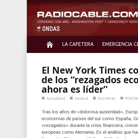
LA CAFETERA
EMERGENCIA C
El New York Times c
de los “rezagados e
ahora es líder”
■
■
■
■
Actualidad
General
Nos Miran
PORTA
Tras los años de «dolorosa austeridad», Europa
economías de países del sur como España, Gre
«rezagados» durante la crisis financiera, crece
europeas como Alemania. Es el análisis que hace