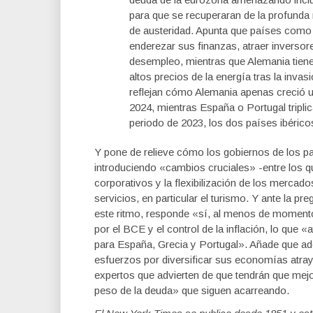
para que se recuperaran de la profunda 
de austeridad. Apunta que países como 
enderezar sus finanzas, atraer inversore
desempleo, mientras que Alemania tiene d
altos precios de la energía tras la inva
reflejan cómo Alemania apenas creció un
2024, mientras España o Portugal tripli
periodo de 2023, los dos países ibéric
Y pone de relieve cómo los gobiernos de los p
introduciendo «cambios cruciales» -entre los q
corporativos y la flexibilización de los mercad
servicios, en particular el turismo. Y ante la p
este ritmo, responde «sí, al menos de momento
por el BCE y el control de la inflación, lo que 
para España, Grecia y Portugal». Añade que ad
esfuerzos por diversificar sus economías atray
expertos que advierten de que tendrán que mejor
peso de la deuda» que siguen acarreando.