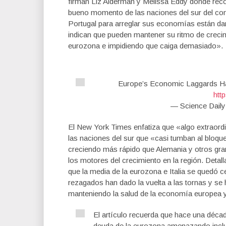
firman Liz Alderman y Melissa Eddy donde rec
bueno momento de las naciones del sur del con
Portugal para arreglar sus economías están da
indican que pueden mantener su ritmo de creci
eurozona e impidiendo que caiga demasiado».
Europe’s Economic Laggards H
htt
— Science Dail
El New York Times enfatiza que «algo extraord
las naciones del sur que «casi tumban al bloque 
creciendo más rápido que Alemania y otros gr
los motores del crecimiento en la región. Deta
que la media de la eurozona e Italia se quedó c
rezagados han dado la vuelta a las tornas y se
manteniendo la salud de la economía europea 
El artículo recuerda que hace una década
deuda de la eurozona amenazando inclus