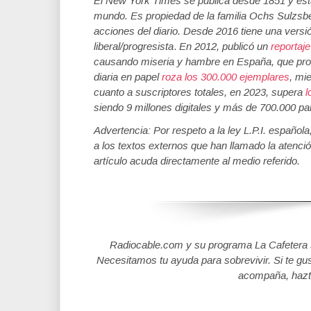
El New York Times se publica desde 1851 y est
mundo. Es propiedad de la familia Ochs Sulzsb
acciones del diario. Desde 2016 tiene una versi
liberal/progresista
.
En 2012, publicó un
reportaj
causando miseria y hambre en España, que pr
diaria en papel
roza los 300.000 ejemplares
, mi
cuanto a suscriptores totales, en 2023, supera
l
siendo 9 millones digitales y más de 700.000 pa
Advertencia: Por respeto a la ley L.P.I. español
a los textos externos que han llamado la atenció
artículo acuda directamente al medio referido.
Radiocable.com y su programa La Cafetera se
Necesitamos tu ayuda para sobrevivir. Si te gu
acompaña, hazt