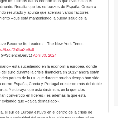
ogen los últimos datos económicos que evidencian el
tinente. Resalta que los esfuerzos de España, Grecia o
ndo resultado y apunta que además varios factores
miento «que está manteniendo la buena salud de la
ave Become Its Leaders – The New York Times
ps://t.co/2hGoiXe9c6
y (@ScienceDaily1)
April 30, 2024
inario» está sucediendo en la economía europea, donde
del euro durante la crisis financiera en 2012″ ahora están
andes países de la UE que durante mucho tiempo han sido
lla como España, Grecia y Portugal crecieron más del doble
erca. Y subraya que esta dinámica, en la que «los
 han convertido en líderes» es además la que está
y evitando que «caiga demasiado».
, el sur de Europa estuvo en el centro de la crisis de
o la continuidad del euro y han sido necesarios años