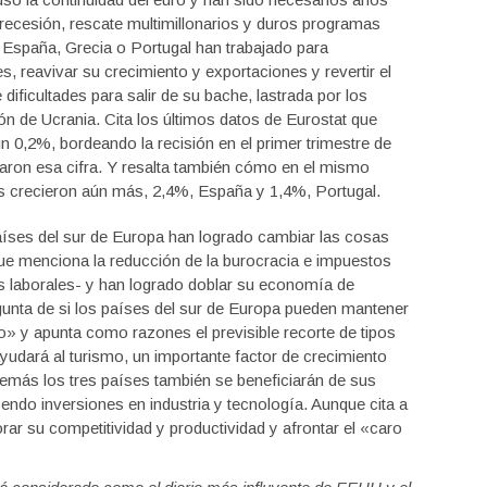
recesión, rescate multimillonarios y duros programas
España, Grecia o Portugal han trabajado para
s, reavivar su crecimiento y exportaciones y revertir el
ificultades para salir de su bache, lastrada por los
sión de Ucrania. Cita los últimos datos de Eurostat que
 0,2%, bordeando la recisión en el primer trimestre de
caron esa cifra. Y resalta también cómo en el mismo
os crecieron aún más, 2,4%, España y 1,4%, Portugal.
aíses del sur de Europa han logrado cambiar las cosas
ue menciona la reducción de la burocracia e impuestos
os laborales- y han logrado doblar su economía de
regunta de si los países del sur de Europa pueden mantener
» y apunta como razones el previsible recorte de tipos
«ayudará al turismo, un importante factor de crecimiento
emás los tres países también se beneficiarán de sus
endo inversiones en industria y tecnología. Aunque cita a
ar su competitividad y productividad y afrontar el «caro