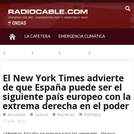
LA CAFETERA
EMERGENCIA CLIMÁTICA
IGUALDAD
MEMORIA
NOS MIRAN
OTRAS
El New York Times advierte
de que España puede ser el
siguiente país europeo con la
extrema derecha en el poder
■
■
■
■
Actualidad
General
Nos Miran
PORTADA
13 julio, 2023
«Mientras España se prepara para las generales, algunos