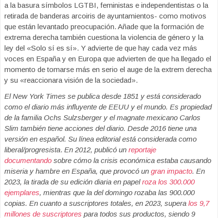
a la basura símbolos LGTBI, feministas e independentistas o la
retirada de banderas arcoiris de ayuntamientos- como motivos
que están levantado preocupación. Añade que la formación de
extrema derecha también cuestiona la violencia de género y la
ley del «Solo sí es sí». Y advierte de que hay cada vez más
voces en España y en Europa que advierten de que ha llegado el
momento de tomarse más en serio el auge de la extrem derecha
y su «reaccionara visión de la sociedad».
El New York Times se publica desde 1851 y está considerado
como el diario más influyente de EEUU y el mundo. Es propiedad
de la familia Ochs Sulzsberger y el magnate mexicano Carlos
Slim también tiene acciones del diario. Desde 2016 tiene una
versión en español. Su línea editorial está considerada como
liberal/progresista
.
En 2012, publicó un
reportaje
documentando
sobre cómo la crisis económica estaba causando
miseria y hambre en España, que provocó un
gran impacto
. En
2023, la tirada de su edición diaria en papel
roza los 300.000
ejemplares
, mientras que la del domingo rozaba las 900.000
copias. En cuanto a suscriptores totales, en 2023, supera
los 9,7
millones de suscriptores
para todos sus productos, siendo 9