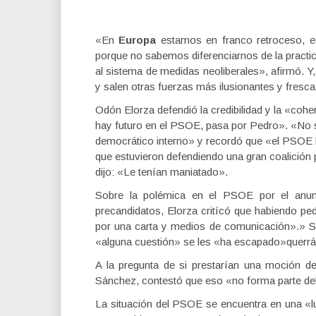
«En
Europa
estamos en franco retroceso, es
porque no sabemos diferenciarnos de la pract
al sistema de medidas neoliberales», afirmó. 
y salen otras fuerzas más ilusionantes y fresc
Odón Elorza defendió la credibilidad y la «cohe
hay futuro en el PSOE, pasa por Pedro». «No s
democrático interno» y recordó que «el PSOE h
que estuvieron defendiendo una gran coalición p
dijo: «Le tenían maniatado».
Sobre la polémica en el PSOE por el anu
precandidatos, Elorza critícó que habiendo pe
por una carta y medios de comunicación».» Si l
«alguna cuestión» se les «ha escapado»querrá
A la pregunta de si prestarían una moción 
Sánchez, contestó que eso «no forma parte del
La situación del PSOE se encuentra en una «luc