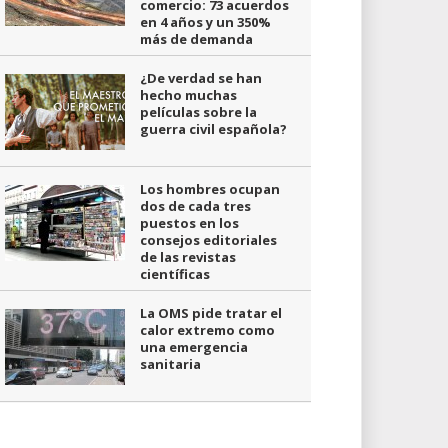
comercio: 73 acuerdos
en 4 años y un 350%
más de demanda
¿De verdad se han
hecho muchas
películas sobre la
guerra civil española?
Los hombres ocupan
dos de cada tres
puestos en los
consejos editoriales
de las revistas
científicas
La OMS pide tratar el
calor extremo como
una emergencia
sanitaria