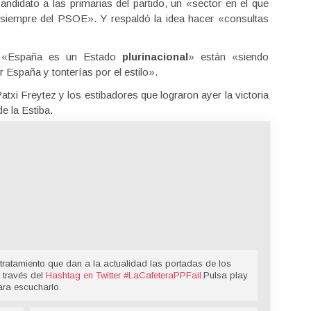
idato a las primarias del partido, un «sector en el que
siempre del PSOE». Y respaldó la idea hacer «consultas
ue «España es un Estado
plurinacional
» están «siendo
 España y tonterías por el estilo».
atxi Freytez y los estibadores que lograron ayer la victoria
e la Estiba.
tratamiento que dan a la actualidad las portadas de los
 través del
Hashtag en Twitter
#LaCafeteraPPFail
.
Pulsa play
ara escucharlo.