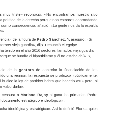
 muy triste» reconoció. «No encontramos nuestro sitio
ica política de la derecha porque nos estamos acomodando
Y, como consecuencia, añadió: «La gente nos da la espalda
as».
rencia» de la figura de
Pedro Sánchez
. Y, aseguró: «Si
omos vieja guardia», dijo. Denunció el «golpe
a tenido en el año 2016 sectores llamados vieja guardia
orque se hundía el bipartidismo y él no estaba ahí». Y,
ncio de la
gestora
de controlar la financiación de los
dido una reunión, la respuesta se produzca «públicamente,
o dice la ley de partidos habrá que hacerlo así» pero, si
n «abordarla».
de censura a
Mariano Rajoy
si gana las primarias Pedro
 documento estratégico e ideológico» .
ha ideológica y estratégica». Así lo definió Elorza, quien