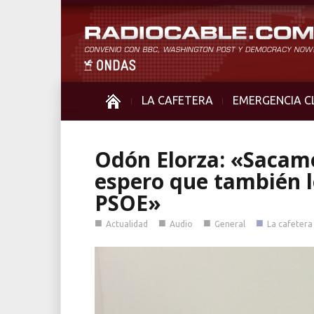
LA CAFETERA
EMERGENCIA C
Odón Elorza: «Sacamo
espero que también l
PSOE»
■
■
■
■
Actualidad
Audio
General
La cafetera