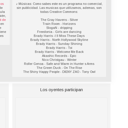
los
♪ Músicas: Como sabes este es un programa no comercial,
de
sin publicidad. Las musicas que utilizamos, ademas, son
sula
todas Creative Commons:
ién,
t de
The Gray Havens - Silver
 en
Train Room - Horizons
e
SlogaN - dripping
iene
Freedonia - Girls are dancing
des
Brady Harris -I ll Miss These Days
Brady Harris - North Hollywood Skyline
Brady Harris - Sunday Shining
Brady Harris - Toi
Brady Harris - Welcome Me Back
Akashic Records - Epic
Nico Christgau - Winter
Roller Genoa - Safe and Warm in Hunter s Arms
The Green Duck - On The Rise
The Shiny Happy People - DIENY ZAO - Tony Owl
Los oyentes participan