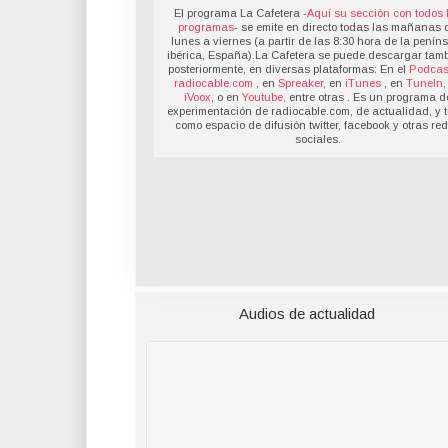
El programa La Cafetera -
Aquí su sección con todos 
programas
- se emite en directo todas las mañanas 
lunes a viernes (a partir de las 8:30 hora de la penín
ibérica, España).La Cafetera se puede descargar tamb
posteriormente, en diversas plataformas: En el
Podcas
radiocable.com
, en
Spreaker
, en
iTunes
, en
TuneIn
,
iVoox
, o en
Youtube,
entre otras . Es un programa d
experimentación de radiocable.com, de actualidad, y t
como espacio de difusión twitter, facebook y otras re
sociales.
Audios de actualidad