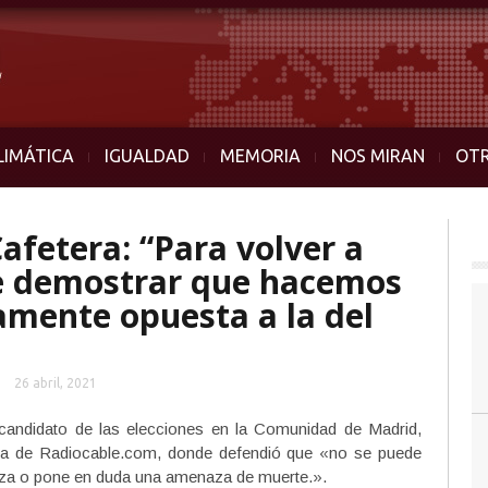
LIMÁTICA
IGUALDAD
MEMORIA
NOS MIRAN
OT
Cafetera: “Para volver a
e demostrar que hacemos
amente opuesta a la del
26 abril, 2021
candidato de las elecciones en la Comunidad de Madrid,
tera de Radiocable.com, donde defendió que «no se puede
liza o pone en duda una amenaza de muerte.».