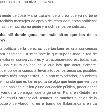
entiras al mismo nivel que la verdad.
lamente de José María Lasalle, pero creo que ya no tiene
 recibido mensajes de apoyo del resto de fuerzas políticas:
anas, de muchísima gente y muchísimos periodistas.
echa allí donde gana son más altos que los de la
re?
a política de la derecha, que también es una conciencia
ara asentarla. Tu imagínate lo que supone toda la red de
n valores conservadores y ultraconservadores, todas sus
o una cultura política en la que hay que votar siempre.
esidencia de ancianos a llevar a todos los ancianos posibles
urales más progresistas, que son mayoritarios, no existen
o el mundo que es tan importante algo que tiene que ver con
a: una sanidad pública y una educación pública, poder pagar
ue vamos a conseguir que la gente en Parla, en Getafe, en
cón, en el Corredor del Henares, en muchos pueblos de la
Pozuelo de Alarcón o en el barrio de Salamanca o en La