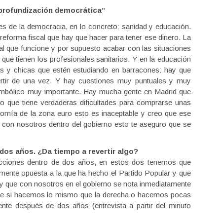
“profundización democrática”
es de la democracia, en lo concreto: sanidad y educación.
 reforma fiscal que hay que hacer para tener ese dinero. La
l que funcione y por supuesto acabar con las situaciones
ue tienen los profesionales sanitarios. Y en la educación
os y chicas que estén estudiando en barracones: hay que
vertir de una vez. Y hay cuestiones muy puntuales y muy
 simbólico muy importante. Hay mucha gente en Madrid que
o que tiene verdaderas dificultades para comprarse unas
nomía de la zona euro esto es inaceptable y creo que ese
y con nosotros dentro del gobierno esto te aseguro que se
 dos años. ¿Da tiempo a revertir algo?
cciones dentro de dos años, en estos dos tenemos que
ente opuesta a la que ha hecho el Partido Popular y que
 y que con nosotros en el gobierno se nota inmediatamente
rque si hacemos lo mismo que la derecha o hacemos pocas
te después de dos años (entrevista a partir del minuto