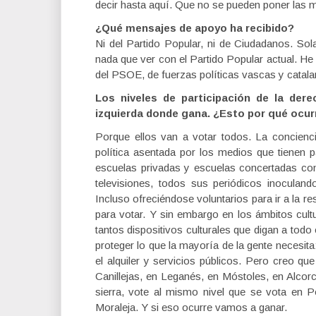
decir hasta aquí. Que no se pueden poner las m
¿Qué mensajes de apoyo ha recibido?
Ni del Partido Popular, ni de Ciudadanos. So
nada que ver con el Partido Popular actual. He
del PSOE, de fuerzas políticas vascas y catal
Los niveles de participación de la der
izquierda donde gana. ¿Esto por qué ocur
Porque ellos van a votar todos. La concienci
política asentada por los medios que tienen p
escuelas privadas y escuelas concertadas co
televisiones, todos sus periódicos inoculand
Incluso ofreciéndose voluntarios para ir a la r
para votar. Y sin embargo en los ámbitos cult
tantos dispositivos culturales que digan a tod
proteger lo que la mayoría de la gente necesit
el alquiler y servicios públicos. Pero creo q
Canillejas, en Leganés, en Móstoles, en Alcor
sierra, vote al mismo nivel que se vota en 
Moraleja. Y si eso ocurre vamos a ganar.