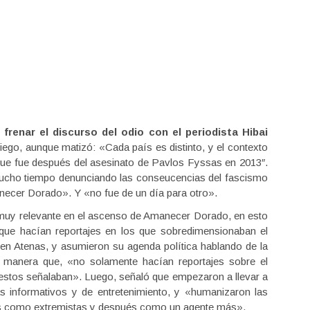
frenar el discurso del odio con el periodista Hibai
riego, aunque matizó: «Cada país es distinto, y el contexto
rque fue después del asesinato de Pavlos Fyssas en 2013″.
mucho tiempo denunciando las conseucencias del fascismo
anecer Dorado». Y «no fue de un día para otro».
l muy relevante en el ascenso de Amanecer Dorado, en esto
 que hacían reportajes en los que sobredimensionaban el
en Atenas, y asumieron su agenda política hablando de la
 manera que, «no solamente hacían reportajes sobre el
 estos señalaban». Luego, señaló que empezaron a llevar a
 informativos y de entretenimiento, y «humanizaron las
idas como extremistas y después como un agente más».