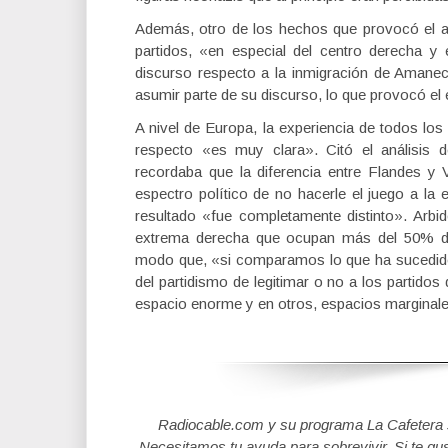
Además, otro de los hechos que provocó el a
partidos, «en especial del centro derecha 
discurso respecto a la inmigración de Amane
asumir parte de su discurso, lo que provocó el 
A nivel de Europa, la experiencia de todos lo
respecto «es muy clara». Citó el análisis 
recordaba que la diferencia entre Flandes y 
espectro político de no hacerle el juego a la
resultado «fue completamente distinto». Arb
extrema derecha que ocupan más del 50% del
modo que, «si comparamos lo que ha sucedido 
del partidismo de legitimar o no a los partid
espacio enorme y en otros, espacios marginale
Radiocable.com y su programa La Cafetera se
Necesitamos tu ayuda para sobrevivir. Si te gu