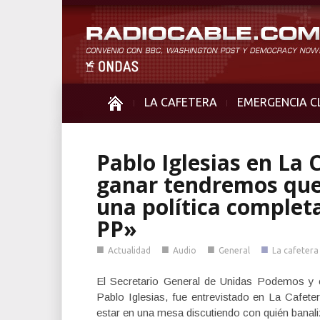
LA CAFETERA
EMERGENCIA C
Pablo Iglesias en La 
ganar tendremos qu
una política complet
PP»
■
■
■
■
Actualidad
Audio
General
La cafetera
El Secretario General de Unidas Podemos y 
Pablo Iglesias, fue entrevistado en La Cafe
estar en una mesa discutiendo con quién bana