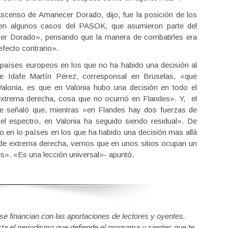
scenso de Amanecer Dorado, dijo, fue la posición de los
y en algunos casos del PASOK, que asumieron parte del
cer Dorado», pensando que la manera de combatirles era
efecto contrario».
s países europeos en los que no ha habido una decisión al
de Idafe Martín Pérez, corresponsal en Bruselas, «que
Valonia, es que en Valonia hubo una decisión en todo el
 extrema derecha, cosa que no ocurrió en Flandes». Y, el
ide señaló que, mientras «en Flandes hay dos fuerzas de
 espectro, en Valonia ha seguido siendo residual». De
en lo países en los que ha habido una decisión mas allá
os de extrema derecha, vemos que en unos sitios ocupan un
s». «Es una lección universal»- apuntó.
 financian con las aportaciones de lectores y oyentes.
sta el periodismo que defiende el programa y sientes que te