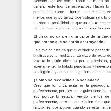
diciendo algo así como ‘llorón del moño’ n
generar este tipo de escenarios. Hacen lo
presentaban como si fueran ratas. Y hacen 
menos que su portavoz dice ‘coletas rata’ lo 
se abre la posibilidad de que un día te pegu
atrevan a acusar a las fuerzas democráticas d
El discurso cala en una parte de la ciu
que parece que se están destruyendo?
La clave en esto es que el verdadero poder de la
la ultraderecha mediática. La clave del éxito d
Vox te lo están diciendo por la televisión
abiertamente. Ha habido periódicos y televisio
era ilegítimo y acusando al gobierno de asesina
¿Cómo se reconcilia a la sociedad?
Creo que lo fundamental es la pedagogía.
perfectamente, pero es que alguien tiene que 
eco porque lo estaban viendo cientos de
perfectamente, pero es que alguien tiene que h
tertulia, es que alguien cuando se está minti