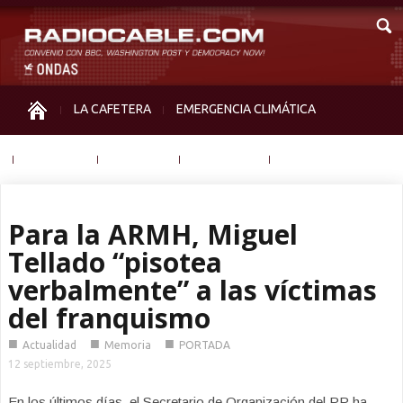
LA CAFETERA
EMERGENCIA CLIMÁTICA
IGUALDAD
MEMORIA
NOS MIRAN
OTRAS
Para la ARMH, Miguel
Tellado “pisotea
verbalmente” a las víctimas
del franquismo
■
■
■
Actualidad
Memoria
PORTADA
12 septiembre, 2025
En los últimos días, el Secretario de Organización del PP ha