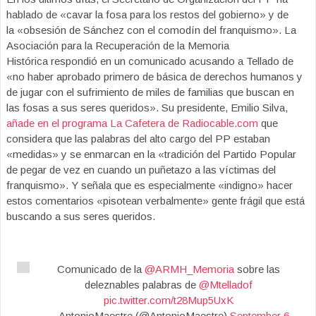
hablado de «cavar la fosa para los restos del gobierno» y de
la «obsesión de Sánchez con el comodín del franquismo». La
Asociación para la Recuperación de la Memoria
Histórica respondió en un comunicado acusando a Tellado de
«no haber aprobado primero de básica de derechos humanos y
de jugar con el sufrimiento de miles de familias que buscan en
las fosas a sus seres queridos». Su presidente, Emilio Silva,
añade en el programa La Cafetera de Radiocable.com
que
considera que las palabras del alto cargo del PP estaban
«medidas» y se enmarcan en la «tradición del Partido Popular
de pegar de vez en cuando un puñetazo a las víctimas del
franquismo». Y señala que es especialmente «indigno» hacer
estos comentarios «pisotean verbalmente» gente frágil que está
buscando a sus seres queridos.
Comunicado de la
@ARMH_Memoria
sobre las
deleznables palabras de
@Mtelladof
pic.twitter.com/t28Mup5UxK
— AntonioMaestre (@AntonioMaestre)
September 6,