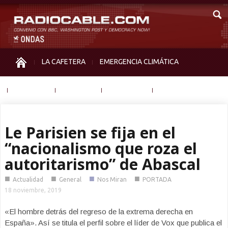
LA CAFETERA
EMERGENCIA CLIMÁTICA
IGUALDAD
MEMORIA
NOS MIRAN
OTRAS
Le Parisien se fija en el
“nacionalismo que roza el
autoritarismo” de Abascal
■
■
■
■
Actualidad
General
Nos Miran
PORTADA
18 noviembre, 2019
«El hombre detrás del regreso de la extrema derecha en
España». Así se titula el perfil sobre el líder de Vox que publica el