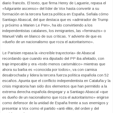
diario francés. El texto, que firma Henry de Laguerie, repasa el
«fulgurante ascenso» del líder de Vox hasta convertir a su
formación en la tercera fuerza política en España. Señala cómo
Santiago Abascal, del que destaca que es «admirador de Trump
y próximo a Marien Le Pen», ha ido convirtiendo a los
independentistas catalanes, los inmigrantes, las «feminazis» o
Manuel Valls en blanco de sus críticas. Y advierte de que es
«dueño de un nacionalismo que roza el autoritarismo».
Le Parisien repasa la «increíble trayectoria» de Abascal
recordando que cuando era diputado del PP iba afeitado, con
traje impecable y era «todo menos carismático» mientras que
ahora su barba es «conocida por todos», va con camisa
desabrochada y lidera la tercera fuerza política española con 52
escaños. Apunta que el conflicto independentista en Cataluña y la
crisis migratoria han sido dos elementos que han permitido a la
extrema derecha española despegar y a Santiago Abascal «que
es dueño de un nacionalismo que roza el autoritarismo» erigirse
como defensor de la unidad de España frente a sus enemigos y
presentar a Vox como el partido «anti-élite, del orden y del