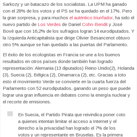
Sarkozy y un batacazo de los socialistas. La UPM ha ganado
con el 28% de los votos y el PS se ha quedado en el 17%. Pero
la gran sorpresa, y para muchos
el auténtico triunfador
, ha sido el
nuevo partido de
Los Verdes
de Daniel
Cohn-Bendit
y José
Bové que con 16,2% de los sufragios logran 14 eurodiputados. Y
la Izquierda Anticapitalista que dirige Olivier Besancenot obtuvo
otro 5% aunque se han quedado a las puertas del Parlamento.
El éxito de los ecologistas en Francia se une a los buenos
resultados en otros países donde también han logrado
representación: Alemania (13 diputados) Reino Unido(2), Holanda
(3), Suecia (2), Bélgica (2), Dinamarca (2), etc. Gracias a toto
esto el movimiento Verde se convierte en la cuarta fuerza del
Parlamento con 52 eurodiputados, ganando un peso que puede
lograr una gran influencia en debates como la energía nuclear y
el recorte de emisiones.
En Suecia, el Partido Pirata que reivindica poner coto
a quienes intentan limitar el acceso a Internet y el
derecho a la privacidad han logrado el 7% de los
votos y un representante en Bruselas. Es la primera