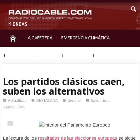
LA CAFETERA
EMERGENCIA CLIMÁTICA
IGUALDAD
MEMORIA
NOS MIRAN
OTRAS
Los partidos clásicos caen,
suben los alternativos
■
■
■
■
Actualidad
DESTACADA
General
Solidaridad
9 junio, 2009
La lectura de los
resultados de las elecciones europeas
se sigue