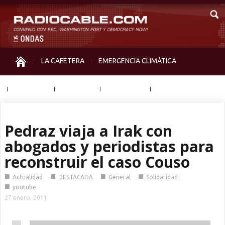
LA CAFETERA
EMERGENCIA CLIMÁTICA
IGUALDAD
MEMORIA
NOS MIRAN
OTRAS
Pedraz viaja a Irak con
abogados y periodistas para
reconstruir el caso Couso
■
■
■
■
Actualidad
DESTACADA
General
Solidaridad
■
youtube
27 enero, 2011