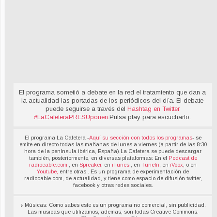
El programa sometió a debate en la red el tratamiento que dan a
la actualidad las portadas de los periódicos del día. El debate
puede seguirse a través del
Hashtag en Twitter
#LaCafeteraPRESUponen
.
Pulsa play para escucharlo.
El programa La Cafetera -
Aquí su sección con todos los programas
- se
emite en directo todas las mañanas de lunes a viernes (a partir de las 8:30
hora de la península ibérica, España).La Cafetera se puede descargar
también, posteriormente, en diversas plataformas: En el
Podcast de
radiocable.com
, en
Spreaker
, en
iTunes
, en
TuneIn
, en
iVoox
, o en
Youtube,
entre otras . Es un programa de experimentación de
radiocable.com, de actualidad, y tiene como espacio de difusión twitter,
facebook y otras redes sociales.
♪ Músicas: Como sabes este es un programa no comercial, sin publicidad.
Las musicas que utilizamos, ademas, son todas Creative Commons: