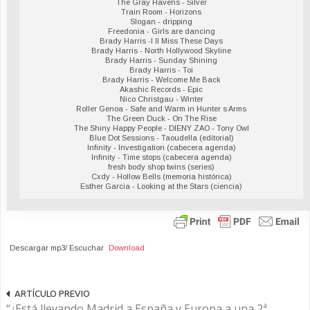
The Gray Havens - Silver
Train Room - Horizons
Slogan - dripping
Freedonia - Girls are dancing
Brady Harris -I ll Miss These Days
Brady Harris - North Hollywood Skyline
Brady Harris - Sunday Shining
Brady Harris - Toi
Brady Harris - Welcome Me Back
Akashic Records - Epic
Nico Christgau - Winter
Roller Genoa - Safe and Warm in Hunter s Arms
The Green Duck - On The Rise
The Shiny Happy People - DIENY ZAO - Tony Owl
Blue Dot Sessions - Taoudella (editorial)
Infinity - Investigation (cabecera agenda)
Infinity - Time stops (cabecera agenda)
fresh body shop twins (series)
Cxdy - Hollow Bells (memoria histórica)
Esther Garcia - Looking at the Stars (ciencia)
Descargar mp3/ Escuchar
Download
ARTÍCULO PREVIO
“¿Está llevando Madrid a España y Europa a una 2ª