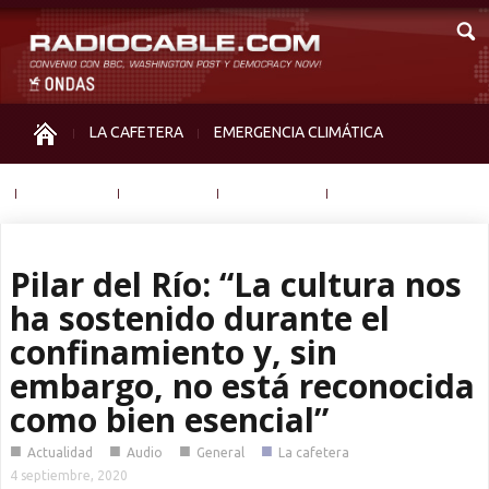
LA CAFETERA
EMERGENCIA CLIMÁTICA
IGUALDAD
MEMORIA
NOS MIRAN
OTRAS
Pilar del Río: “La cultura nos
ha sostenido durante el
confinamiento y, sin
embargo, no está reconocida
como bien esencial”
■
■
■
■
Actualidad
Audio
General
La cafetera
4 septiembre, 2020