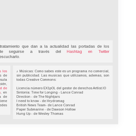
tratamiento que dan a la actualidad las portadas de los
ede seguirse a través del
Hashtag en Twitter
escucharlo.
s los
♪ Músicas: Como sabes este es un programa no comercial,
s de
sin publicidad. Las musicas que utilizamos, ademas, son
nsula
todas Creative Commons:
bién,
t de
Licencia número EX1pOL del gestor de derechos Artlist.IO
n
, en
Sintonía: Time for Longing - Lance Conrad
a de
Direction - de The Nightjars
tiene
I need to know - de Hrydromag
redes
British News Team- de Lance Conrad
Paper Submarine - de Dawson Hollow
Hung Up - de Wesley Thomas