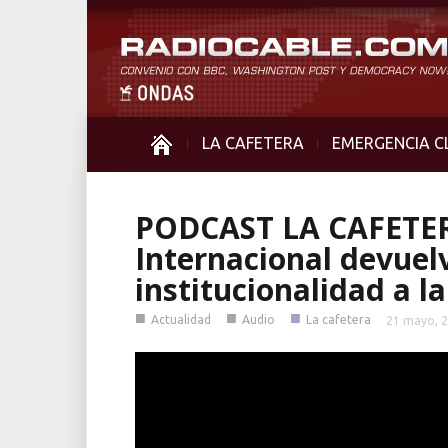
LA CAFETERA
EMERGENCIA C
PODCAST LA CAFETERA
Internacional devuel
institucionalidad a la
■
■
■
Actualidad
Audio
La cafetera
21 mayo, 