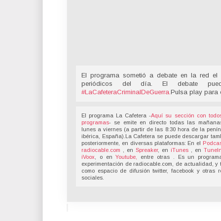
El programa sometió a debate en la red el 
periódicos del día. El debate pu
#LaCafeteraCriminalDeGuerra
.
Pulsa play para 
El programa La Cafetera -
Aquí su sección con todo
programas
- se emite en directo todas las mañana
lunes a viernes (a partir de las 8:30 hora de la pení
ibérica, España).La Cafetera se puede descargar tam
posteriormente, en diversas plataformas: En el
Podcas
radiocable.com
, en
Spreaker
, en
iTunes
, en
TuneI
iVoox
, o en
Youtube,
entre otras . Es un program
experimentación de radiocable.com, de actualidad, y 
como espacio de difusión twitter, facebook y otras 
sociales.