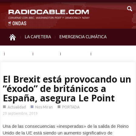
LA CAFETERA
EMERGENCIA CLIMÁTICA
IGUALDAD
MEMORIA
NOS MIRAN
OTRAS
El Brexit está provocando un
“éxodo” de británicos a
España, asegura Le Point
■
■
■
Actualidad
Nos Miran
PORTADA
20 septiembre, 2019
Una de las consecuencias «inesperadas» de la salida de Reino
Unido de la UE está siendo un aumento significativo de