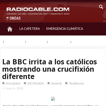
LA CAFETERA
EMERGENCIA CLIMÁTICA
IGUALDAD
MEMORIA
NOS MIRAN
OTRAS
La BBC irrita a los católicos
mostrando una crucifixión
diferente
■
■
■
■
Actualidad
DESTACADA
General
Tendencias
17 marzo, 2008