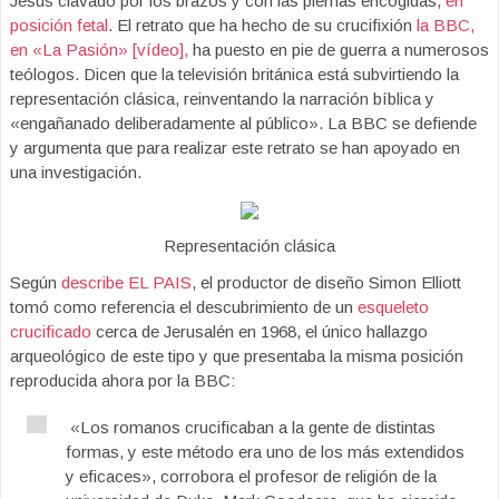
Jesús clavado por los brazos y con las piernas encogidas,
en
posición fetal
. El retrato que ha hecho de su crucifixión
la BBC,
en «La Pasión» [vídeo],
ha puesto en pie de guerra a numerosos
teólogos. Dicen que la televisión británica está subvirtiendo la
representación clásica, reinventando la narración bíblica y
«engañanado deliberadamente al público». La BBC se defiende
y argumenta que para realizar este retrato se han apoyado en
una investigación.
Representación clásica
Según
describe EL PAIS
, el productor de diseño Simon Elliott
tomó como referencia el descubrimiento de un
esqueleto
crucificado
cerca de Jerusalén en 1968, el único hallazgo
arqueológico de este tipo y que presentaba la misma posición
reproducida ahora por la BBC:
«Los romanos crucificaban a la gente de distintas
formas, y este método era uno de los más extendidos
y eficaces», corrobora el profesor de religión de la