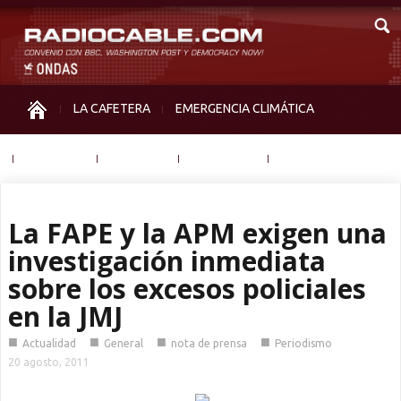
LA CAFETERA
EMERGENCIA CLIMÁTICA
IGUALDAD
MEMORIA
NOS MIRAN
OTRAS
La FAPE y la APM exigen una
investigación inmediata
sobre los excesos policiales
en la JMJ
■
■
■
■
Actualidad
General
nota de prensa
Periodismo
20 agosto, 2011