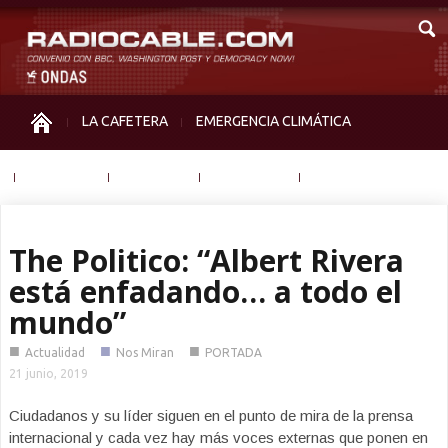
LA CAFETERA
EMERGENCIA CLIMÁTICA
IGUALDAD
MEMORIA
NOS MIRAN
OTRAS
The Politico: “Albert Rivera
está enfadando… a todo el
mundo”
■
■
■
Actualidad
Nos Miran
PORTADA
21 junio, 2019
Ciudadanos y su líder siguen en el punto de mira de la prensa
internacional y cada vez hay más voces externas que ponen en