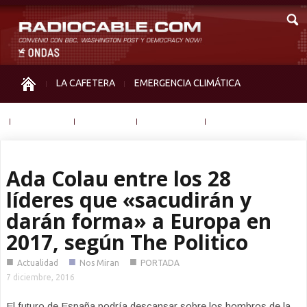
LA CAFETERA
EMERGENCIA CLIMÁTICA
IGUALDAD
MEMORIA
NOS MIRAN
OTRAS
Ada Colau entre los 28
líderes que «sacudirán y
darán forma» a Europa en
2017, según The Politico
■
■
■
Actualidad
Nos Miran
PORTADA
7 diciembre, 2016
El futuro de España podría descansar sobre los hombros de la