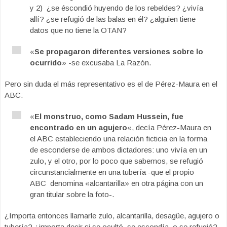
y 2) ¿se éscondió huyendo de los rebeldes? ¿vivía
allí? ¿se refugió de las balas en él? ¿alguien tiene
datos que no tiene la OTAN?
«
Se propagaron diferentes versiones sobre lo
ocurrido
» -se excusaba La Razón.
Pero sin duda el más representativo es el de Pérez-Maura en el
ABC:
«
El monstruo, como Sadam Hussein, fue
encontrado en un agujero
«, decía Pérez-Maura en
el ABC estableciendo una relación ficticia en la forma
de esconderse de ambos dictadores: uno vivía en un
zulo, y el otro, por lo poco que sabemos, se refugió
circunstancialmente en una tubería -que el propio
ABC denomina «alcantarilla» en otra página con un
gran titular sobre la foto-.
¿Importa entonces llamarle zulo, alcantarilla, desagüe, agujero o
tubería? ¿importa decir si se ocultó, se escondía, o se refugió?