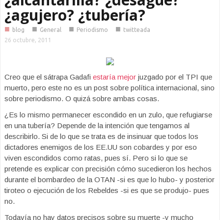
¿agujero? ¿tubería?
■
■
■
■
blog
General
Periodismo
twitteada
26 octubre, 2011
Creo que el sátrapa Gadafi
estaría mejor
juzgado por el TPI que
muerto, pero este no es un post sobre política internacional, sino
sobre periodismo. O quizá sobre ambas cosas.
¿Es lo mismo permanecer escondido en un zulo, que refugiarse
en una tubería? Depende de la intención que tengamos al
describirlo. Si de lo que se trata es de insinuar que todos los
dictadores enemigos de los EE.UU son cobardes y por eso
viven escondidos como ratas, pues sí. Pero si lo que se
pretende es explicar con precisión cómo sucedieron los hechos
durante el bombardeo de la OTAN -si es que lo hubo- y posterior
tiroteo o ejecución de los Rebeldes -si es que se produjo- pues
no.
Todavía no hay datos precisos sobre su muerte -y mucho