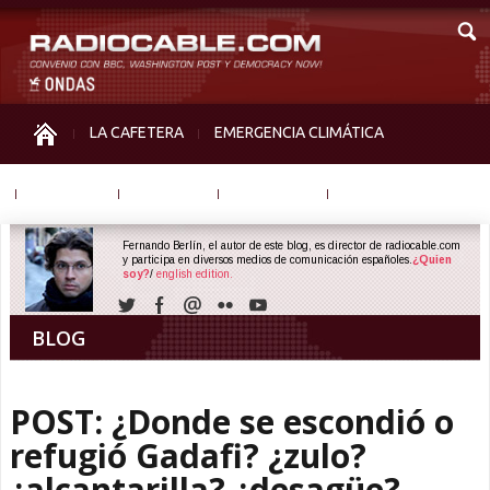
LA CAFETERA
EMERGENCIA CLIMÁTICA
IGUALDAD
MEMORIA
NOS MIRAN
OTRAS
Fernando Berlín, el autor de este blog, es director de radiocable.com
y participa en diversos medios de comunicación españoles.
¿Quien
soy?
/
english edition.
BLOG
POST: ¿Donde se escondió o
refugió Gadafi? ¿zulo?
¿alcantarilla? ¿desagüe?