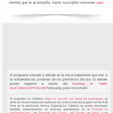
sientes que te acompaña, hazte suscriptor-mecenas
aquí
.
El programa sometió a debate en la red el tratamiento que dan a
la actualidad las portadas de los periódicos del día. El debate
puede seguirse a través del
Hashtag en Twitter
#LaCafeteraOPPAhostil
.
Pulsa play para escucharlo.
El programa La Cafetera -
Aquí su sección con todos los programas
- se
emite en directo todas las mañanas de lunes a viernes (a partir de las 8:30
hora de la península ibérica, España).La Cafetera se puede descargar
también, posteriormente, en diversas plataformas: En el
Podcast de
radiocable.com
, en
Spreaker
, en
iTunes
, en
TuneIn
, en
iVoox
, o en