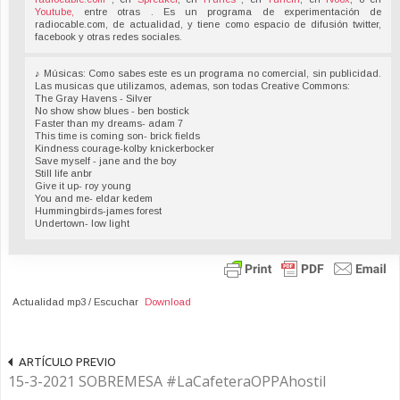
Youtube,
entre otras . Es un programa de experimentación de
radiocable.com, de actualidad, y tiene como espacio de difusión twitter,
facebook y otras redes sociales.
♪ Músicas: Como sabes este es un programa no comercial, sin publicidad.
Las musicas que utilizamos, ademas, son todas Creative Commons:
The Gray Havens - Silver
No show show blues - ben bostick
Faster than my dreams- adam 7
This time is coming son- brick fields
Kindness courage-kolby knickerbocker
Save myself - jane and the boy
Still life anbr
Give it up- roy young
You and me- eldar kedem
Hummingbirds-james forest
Undertown- low light
Actualidad mp3 / Escuchar
Download
ARTÍCULO PREVIO
15-3-2021 SOBREMESA #LaCafeteraOPPAhostil