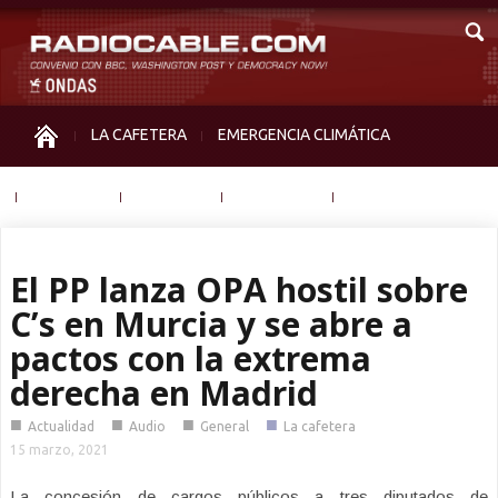
LA CAFETERA
EMERGENCIA CLIMÁTICA
IGUALDAD
MEMORIA
NOS MIRAN
OTRAS
El PP lanza OPA hostil sobre
C’s en Murcia y se abre a
pactos con la extrema
derecha en Madrid
■
■
■
■
Actualidad
Audio
General
La cafetera
15 marzo, 2021
La concesión de cargos públicos a tres diputados de