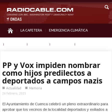
LA CAFETERA
EMERGENCIA CLIMÁTICA
IGUALDAD
MEMORIA
NOS MIRAN
OTRAS
PP y Vox impiden nombrar
como hijos predilectos a
deportados a campos nazis
■
■
Actualidad
Memoria
26 febrero, 2025
El Ayuntamiento de Cuenca celebró un pleno extraordinario para
aprobar que los vecinos de la localidad deportados y exiliados a