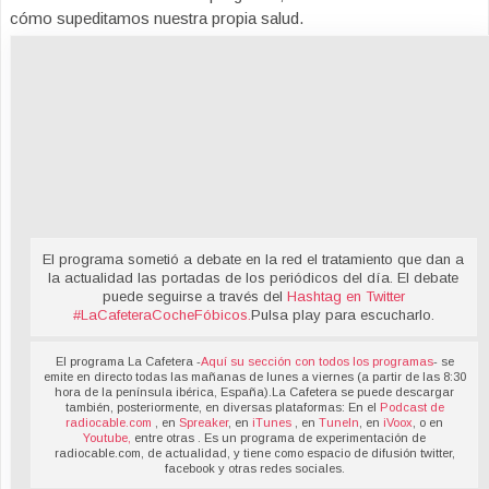
cómo supeditamos nuestra propia salud.
El programa sometió a debate en la red el tratamiento que dan a
la actualidad las portadas de los periódicos del día. El debate
puede seguirse a través del
Hashtag en Twitter
#LaCafeteraCocheFóbicos
.
Pulsa play para escucharlo.
El programa La Cafetera -
Aquí su sección con todos los programas
- se
emite en directo todas las mañanas de lunes a viernes (a partir de las 8:30
hora de la península ibérica, España).La Cafetera se puede descargar
también, posteriormente, en diversas plataformas: En el
Podcast de
radiocable.com
, en
Spreaker
, en
iTunes
, en
TuneIn
, en
iVoox
, o en
Youtube,
entre otras . Es un programa de experimentación de
radiocable.com, de actualidad, y tiene como espacio de difusión twitter,
facebook y otras redes sociales.