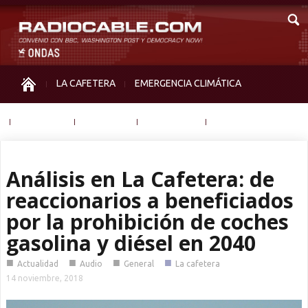
LA CAFETERA
EMERGENCIA CLIMÁTICA
IGUALDAD
MEMORIA
NOS MIRAN
OTRAS
Análisis en La Cafetera: de
reaccionarios a beneficiados
por la prohibición de coches
gasolina y diésel en 2040
■
■
■
■
Actualidad
Audio
General
La cafetera
14 noviembre, 2018