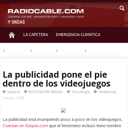
LA CAFETERA
EMERGENCIA CLIMÁTICA
IGUALDAD
MEMORIA
NOS MIRAN
OTRAS
La publicidad pone el pie
dentro de los videojuegos
■
■
■
■
General
NOTICIAS PIE PAGINA
Tecnologia
Tendencias
7 mayo, 2008
La publicidad está irrumpiendo poco a poco en los videojuegos.
Cuentan en Baquia.com
que el fenómeno incluso tiene nombre