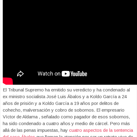
El Tribunal Supremo ha emitido su veredicto y ha condenado al
ex ministro socialista José Luis Ábalos y a Koldo García a 24
años de prisión y a Koldo García a 19 años por delitos de
cohecho, malversación y cobro de sobornos. El empresario
Víctor de Aldama , señalado como pagador de esos sobornos,
ha sido condenado a cuatro años y medio de cárcel. Pero más
allá de las penas impuestas, hay
cuatro aspectos de la sentencia
del caso Ábalos
que llaman la atención por ser un retrato vivo de