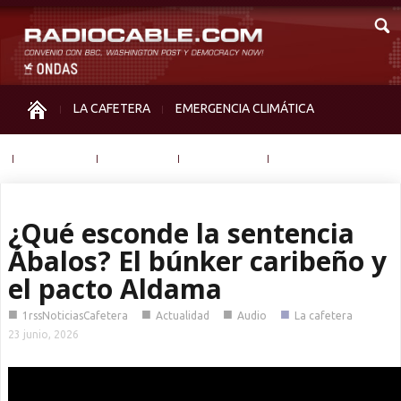
LA CAFETERA
EMERGENCIA CLIMÁTICA
IGUALDAD
MEMORIA
NOS MIRAN
OTRAS
¿Qué esconde la sentencia
Ábalos? El búnker caribeño y
el pacto Aldama
■
■
■
■
1rssNoticiasCafetera
Actualidad
Audio
La cafetera
23 junio, 2026