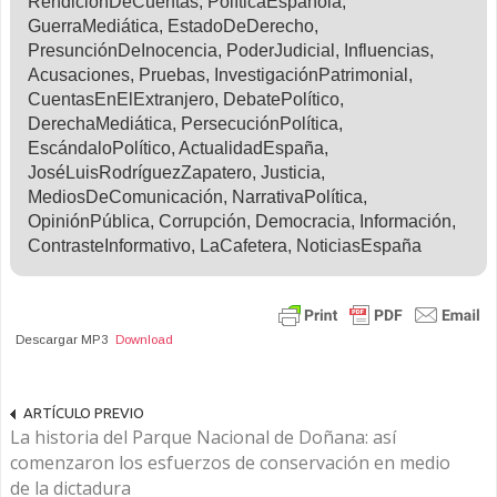
RendiciónDeCuentas, PolíticaEspañola,
GuerraMediática, EstadoDeDerecho,
PresunciónDeInocencia, PoderJudicial, Influencias,
Acusaciones, Pruebas, InvestigaciónPatrimonial,
CuentasEnElExtranjero, DebatePolítico,
DerechaMediática, PersecuciónPolítica,
EscándaloPolítico, ActualidadEspaña,
JoséLuisRodríguezZapatero, Justicia,
MediosDeComunicación, NarrativaPolítica,
OpiniónPública, Corrupción, Democracia, Información,
ContrasteInformativo, LaCafetera, NoticiasEspaña
Descargar MP3
Download
ARTÍCULO PREVIO
La historia del Parque Nacional de Doñana: así
comenzaron los esfuerzos de conservación en medio
de la dictadura