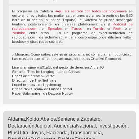
El programa La Cafetera -
Aquí su sección con todos los programas
- se
emite en directo todas las mañanas de lunes a viernes (a partir de las 8:30
hora de la península ibérica, España).La Cafetera se puede descargar
también, posteriormente, en diversas plataformas: En el
Podcast de
radiocable.com
, en
Spreaker
, en
iTunes
, en
TuneIn
, en
iVoox
, o en
Youtube,
entre otras . Es un programa de experimentación de
radiocable.com, de actualidad, y tiene como espacio de difusión twitter,
facebook y otras redes sociales.
♪ Músicas: Como sabes este es un programa no comercial, sin publicidad.
Las musicas que utilizamos, ademas, son todas Creative Commons:
Licencia número EX1pOL del gestor de derechos Artlist.IO
Sintonía: Time for Longing - Lance Conrad
Hopes and dreams-EvertZ
Direction - de The Nightjars
I need to know - de Hrydromag
British News Team- de Lance Conrad
Paper Submarine - de Dawson Hollow
Aldama,Koldo,Abalos,Sentencia,Zapatero,
DeclaraciónJudicial, AudienciaNacional, Investigación,
PlusUltra, Joyas, Hacienda, Transparencia,