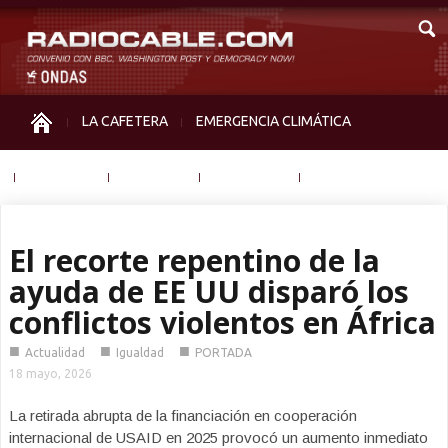
LA CAFETERA
EMERGENCIA CLIMÁTICA
IGUALDAD
MEMORIA
NOS MIRAN
OTRAS
El recorte repentino de la
ayuda de EE UU disparó los
conflictos violentos en África
■
■
■
Actualidad
Igualdad
PORTADA
18 mayo, 2026
La retirada abrupta de la financiación en cooperación
internacional de USAID en 2025 provocó un aumento inmediato