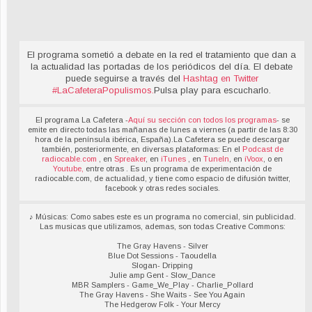
El programa sometió a debate en la red el tratamiento que dan a
la actualidad las portadas de los periódicos del día. El debate
puede seguirse a través del
Hashtag en Twitter
#LaCafeteraPopulismos
.
Pulsa play para escucharlo.
El programa La Cafetera -
Aquí su sección con todos los programas
- se
emite en directo todas las mañanas de lunes a viernes (a partir de las 8:30
hora de la península ibérica, España).La Cafetera se puede descargar
también, posteriormente, en diversas plataformas: En el
Podcast de
radiocable.com
, en
Spreaker
, en
iTunes
, en
TuneIn
, en
iVoox
, o en
Youtube,
entre otras . Es un programa de experimentación de
radiocable.com, de actualidad, y tiene como espacio de difusión twitter,
facebook y otras redes sociales.
♪ Músicas: Como sabes este es un programa no comercial, sin publicidad.
Las musicas que utilizamos, ademas, son todas Creative Commons:
The Gray Havens - Silver
Blue Dot Sessions - Taoudella
Slogan- Dripping
Julie amp Gent - Slow_Dance
MBR Samplers - Game_We_Play - Charlie_Pollard
The Gray Havens - She Waits - See You Again
The Hedgerow Folk - Your Mercy