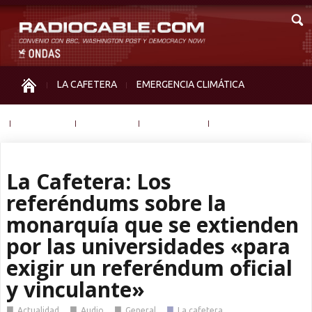
LA CAFETERA
EMERGENCIA CLIMÁTICA
IGUALDAD
MEMORIA
NOS MIRAN
OTRAS
La Cafetera: Los
referéndums sobre la
monarquía que se extienden
por las universidades «para
exigir un referéndum oficial
y vinculante»
■
■
■
■
Actualidad
Audio
General
La cafetera