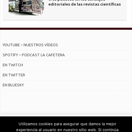
editoriales de las revistas científicas
YOUTUBE – NUESTROS VÍDEOS
SPOTIFY – PODCAST LA CAFETERA
EN TWITCH
EN TWITTER
EN BLUESKY
© Radiocable en Internet S.L.
Utilizamos cookies para asegurar que damos la mejor
experiencia al usuario en nuestro sitio web. Si continúa
CONTRATO DE SERVICIOS Y POLÍTICA DE PRIVACIDAD