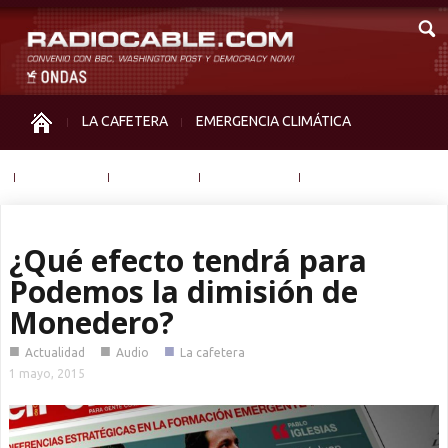
LA CAFETERA
EMERGENCIA CLIMÁTICA
IGUALDAD
MEMORIA
NOS MIRAN
OTRAS
¿Qué efecto tendrá para
Podemos la dimisión de
Monedero?
■
■
■
Actualidad
Audio
La cafetera
1 mayo, 2015