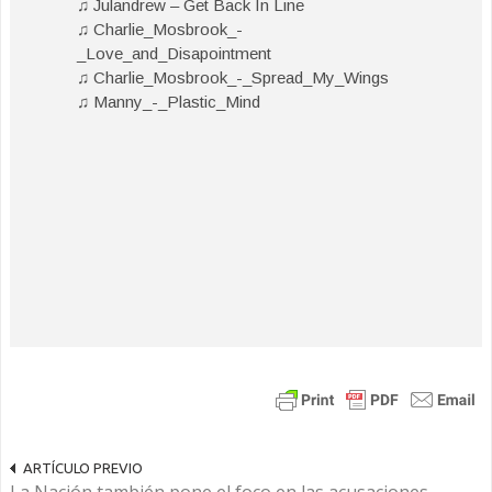
♫ Julandrew – Get Back In Line
♫ Charlie_Mosbrook_-
_Love_and_Disapointment
♫ Charlie_Mosbrook_-_Spread_My_Wings
♫ Manny_-_Plastic_Mind
ARTÍCULO PREVIO