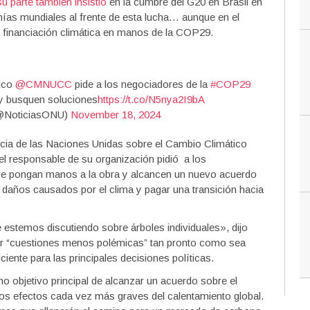
su parte también insistió
en la cumbre del G20 en Brasil en
mías mundiales al frente de esta lucha… aunque en el
 financiación climática en manos de la COP29.
tico
@CMNUCC
pide a los negociadores de la
#COP29
 y busquen soluciones
https://t.co/N5nya2I9bA
@NoticiasONU)
November 18, 2024
cia de las Naciones Unidas sobre el Cambio Climático
l responsable de su organización pidió a los
 se pongan manos a la obra y alcancen un nuevo acuerdo
 daños causados por el clima y pagar una transición hacia
estemos discutiendo sobre árboles individuales», dijo
luir “cuestiones menos polémicas” tan pronto como sea
iente para las principales decisiones políticas.
o objetivo principal de alcanzar un acuerdo sobre el
 los efectos cada vez más graves del calentamiento global.