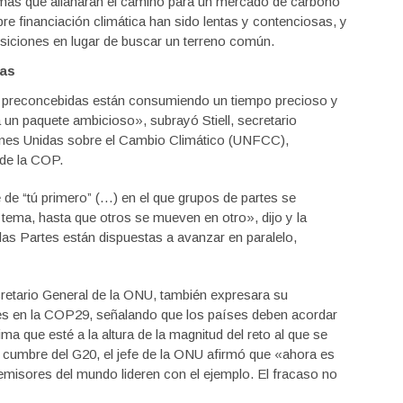
rmas que allanarán el camino para un mercado de carbono
e financiación climática han sido lentas y contenciosas, y
siciones en lugar de buscar un terreno común.
tas
ego preconcebidas están consumiendo un tiempo precioso y
un paquete ambicioso», subrayó Stiell, secretario
ones Unidas sobre el Cambio Climático (UNFCC),
de la COP.
de “tú primero” (…) en el que grupos de partes se
 tema, hasta que otros se mueven en otro», dijo y la
 las Partes están dispuestas a avanzar en paralelo,
ecretario General de la ONU, también expresara su
es en la COP29, señalando que los países deben acordar
ma que esté a la altura de la magnitud del reto al que se
a cumbre del G20, el jefe de la ONU afirmó que «ahora es
isores del mundo lideren con el ejemplo. El fracaso no