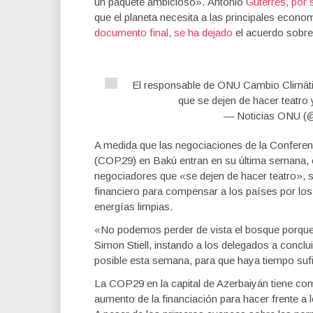
un paquete ambicioso». Antonio
Guterres, por 
que el planeta necesita a las principales econo
documento final, se ha dejado
el acuerdo sobre
El responsable de ONU Cambio Climá
que se dejen de hacer teatro
— Noticias ONU (
A medida que las negociaciones de la Conferen
(COP29) en Bakú entran en su última semana, e
negociadores que «se dejen de hacer teatro»,
financiero para compensar a los países por los
energías limpias.
«No podemos perder de vista el bosque porque 
Simon Stiell, instando a los delegados a conc
posible esta semana, para que haya tiempo sufic
La COP29 en la capital de Azerbaiyán tiene com
aumento de la financiación para hacer frente a