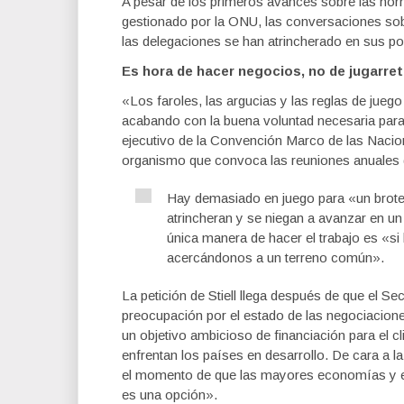
A pesar de los primeros avances sobre las no
gestionado por la ONU, las conversaciones sobr
las delegaciones se han atrincherado en sus po
Es hora de hacer negocios, no de jugarre
«Los faroles, las argucias y las reglas de ju
acabando con la buena voluntad necesaria para 
ejecutivo de la Convención Marco de las Naci
organismo que convoca las reuniones anuales 
Hay demasiado en juego para «un brote 
atrincheran y se niegan a avanzar en un
única manera de hacer el trabajo es «si
acercándonos a un terreno común».
La petición de Stiell llega después de que el S
preocupación por el estado de las negociacion
un objetivo ambicioso de financiación para el cli
enfrentan los países en desarrollo. De cara a l
el momento de que las mayores economías y em
es una opción».