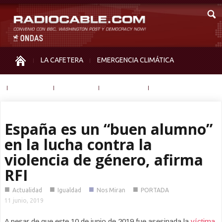
LA CAFETERA
EMERGENCIA CLIMÁTICA
IGUALDAD
MEMORIA
NOS MIRAN
OTRAS
España es un “buen alumno”
en la lucha contra la
violencia de género, afirma
RFI
■
■
■
■
Actualidad
Igualdad
Nos Miran
PORTADA
11 junio, 2019
A pesar de que este 10 de junio de 2019 fue asesinada la
víctima