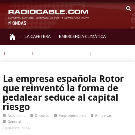
LA CAFETERA
EMERGENCIA CLIMÁTICA
IGUALDAD
MEMORIA
NOS MIRAN
OTRAS
La empresa española Rotor
que reinventó la forma de
pedalear seduce al capital
riesgo
■
■
■
■
Actualidad
Deporte
Emprendedores
Empresas
■
General
18 marzo, 2014